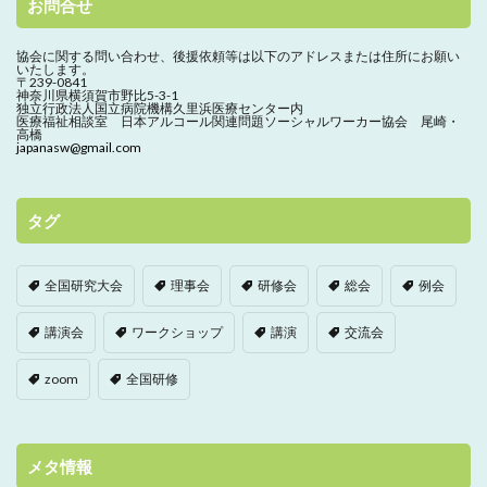
お問合せ
協会に関する問い合わせ、
後援依頼等は以下のアドレスまたは住所にお願い
いたします。
〒239-0841
神奈川県横須賀市野比5-3-1
独立行政法人国立病院機構久里浜医療センター内
医療福祉相談室 日本アルコール関連問題ソーシャルワーカー協会 尾崎・
高橋
japanasw@gmail.com
タグ
全国研究大会
理事会
研修会
総会
例会
講演会
ワークショップ
講演
交流会
zoom
全国研修
メタ情報