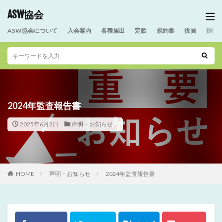
ASW協会
ASW協会について
入会案内
各種届出
定款
規約集
役員
援助
2024年監査報告書
2025年6月2日
声明・お知らせ
HOME
声明・お知らせ
2024年監査報告書