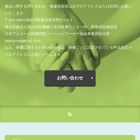
協会に関する問い合わせ、後援依頼等は以下のアドレスまたは住所にお願い
いたします。
〒239-0841 神奈川県横須賀市野比5-3-1
独立行政法人国立病院機構久里浜医療センター内 医療福祉相談室
日本アルコール関連問題ソーシャルワーカー協会事務局担当宛
japanasw@gmail.com
なお、研修に関するお問い合わせは、研修ごとに設定されている申込先のメ
ールアドレスにお願いいたします。
お問い合わせ