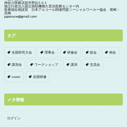
神奈川県横須賀市野比5-3-1
独立行政法人国立病院機構久里浜医療センター内
医療福祉相談室 日本アルコール関連問題ソーシャルワーカー協会 尾崎・
高橋
japanasw@gmail.com
タグ
全国研究大会
理事会
研修会
総会
例会
講演会
ワークショップ
講演
交流会
zoom
全国研修
メタ情報
ログイン