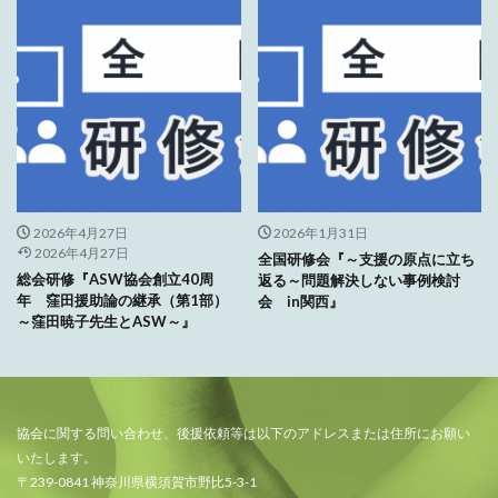
2026年4月27日
2026年1月31日
2026年4月27日
全国研修会『～支援の原点に立ち
総会研修『ASW協会創立40周
返る～問題解決しない事例検討
年 窪田援助論の継承（第1部）
会 in関西』
～窪田暁子先生とASW～』
協会に関する問い合わせ、後援依頼等は以下のアドレスまたは住所にお願い
いたします。
〒239-0841 神奈川県横須賀市野比5-3-1