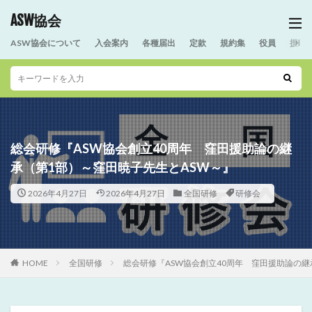
ASW協会
ASW協会について
入会案内
各種届出
定款
規約集
役員
援助
総会研修『ASW協会創立40周年 窪田援助論の継
承（第1部）～窪田暁子先生とASW～』
2026年4月27日
2026年4月27日
全国研修
研修会
HOME
全国研修
総会研修『ASW協会創立40周年 窪田援助論の継