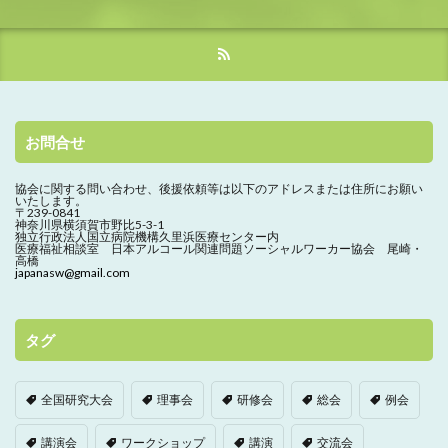
お問合せ
協会に関する問い合わせ、
後援依頼等は以下のアドレスまたは住所にお願い
いたします。
〒239-0841
神奈川県横須賀市野比5-3-1
独立行政法人国立病院機構久里浜医療センター内
医療福祉相談室 日本アルコール関連問題ソーシャルワーカー協会 尾崎・
高橋
japanasw@gmail.com
タグ
全国研究大会
理事会
研修会
総会
例会
講演会
ワークショップ
講演
交流会