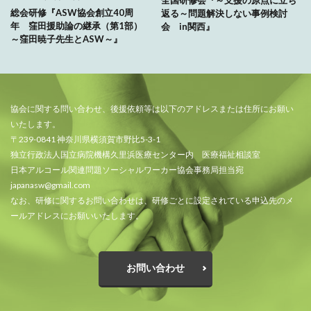
総会研修『ASW協会創立40周
返る～問題解決しない事例検討
年 窪田援助論の継承（第1部）
会 in関西』
～窪田暁子先生とASW～』
協会に関する問い合わせ、後援依頼等は以下のアドレスまたは住所にお願い
いたします。
〒239-0841 神奈川県横須賀市野比5-3-1
独立行政法人国立病院機構久里浜医療センター内 医療福祉相談室
日本アルコール関連問題ソーシャルワーカー協会事務局担当宛
japanasw@gmail.com
なお、研修に関するお問い合わせは、研修ごとに設定されている申込先のメ
ールアドレスにお願いいたします。
お問い合わせ