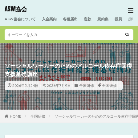
ASW協会
ASW協会について
入会案内
各種届出
定款
規約集
役員
援助
ソーシャルワーカーのためのアルコール依存症回復
支援基礎講座
2026年5月24日
2026年7月9日
全国研修
全国研修
HOME
全国研修
ソーシャルワーカーのためのアルコール依存症回