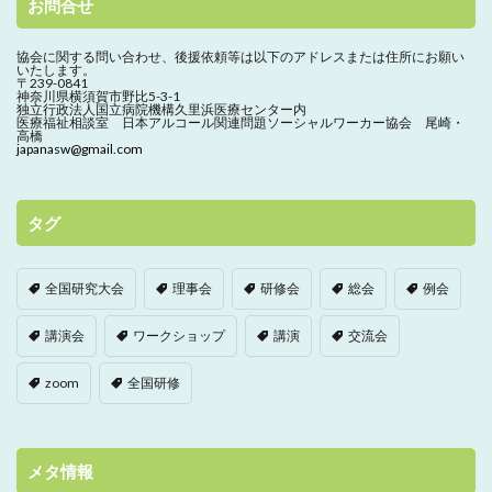
お問合せ
協会に関する問い合わせ、
後援依頼等は以下のアドレスまたは住所にお願い
いたします。
〒239-0841
神奈川県横須賀市野比5-3-1
独立行政法人国立病院機構久里浜医療センター内
医療福祉相談室 日本アルコール関連問題ソーシャルワーカー協会 尾崎・
高橋
japanasw@gmail.com
タグ
全国研究大会
理事会
研修会
総会
例会
講演会
ワークショップ
講演
交流会
zoom
全国研修
メタ情報