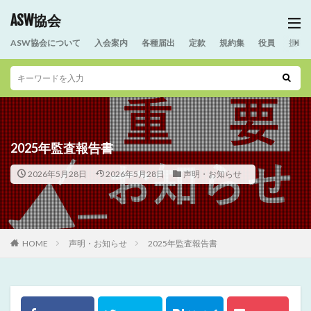
ASW協会
ASW協会について
入会案内
各種届出
定款
規約集
役員
援助
2025年監査報告書
2026年5月28日
2026年5月28日
声明・お知らせ
HOME
声明・お知らせ
2025年監査報告書