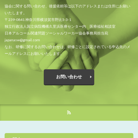
協会に関する問い合わせ、後援依頼等は以下のアドレスまたは住所にお願い
いたします。
〒239-0841 神奈川県横須賀市野比5-3-1
独立行政法人国立病院機構久里浜医療センター内 医療福祉相談室
日本アルコール関連問題ソーシャルワーカー協会事務局担当宛
japanasw@gmail.com
なお、研修に関するお問い合わせは、研修ごとに設定されている申込先のメ
ールアドレスにお願いいたします。
お問い合わせ