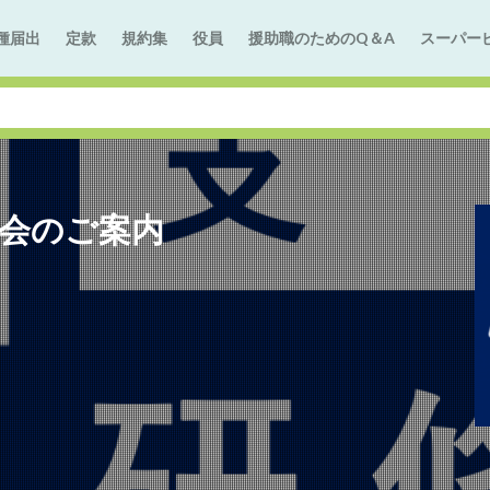
種届出
定款
規約集
役員
援助職のためのQ＆A
スーパー
討会のご案内