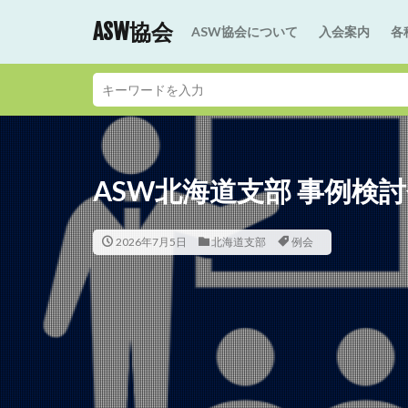
ASW協会
ASW協会について
入会案内
各
ASW北海道支部 事例検
2026年7月5日
北海道支部
例会