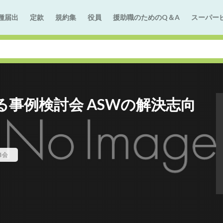
種届出
定款
規約集
役員
援助職のためのQ＆A
スーパー
事例検討会 ASWの解決志向
修会