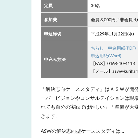
定員
30名
参加費
会員 3,000円／非会員 4,
申込締切
平成29年11月22日(水)
ちらし・申込用紙(PDF)
申込用紙(Word)
申込み方法
【FAX】046-840-4118
【メール】asw@kurihama1
「解決志向ケーススタディ」はＡＳＷが開
ーパービジョンやコンサルテイションは現
れても自分の実践では難しい」「準備が大
きます。
ASWの解決志向型ケーススタディは…