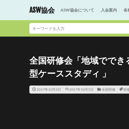
ASW協会
ASW協会について
入会案内
各
全国研修会「地域でできる
型ケーススタディ 」
2017年10月3日
2017年10月3日
全国研修
研