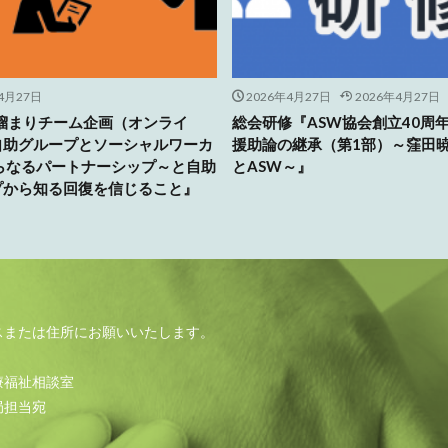
4月27日
2026年4月27日
2026年4月27日
人溜まりチーム企画（オンライ
総会研修『ASW協会創立40周
自助グループとソーシャルワーカ
援助論の継承（第1部）～窪田
さらなるパートナーシップ～と自助
とASW～』
プから知る回復を信じること』
スまたは住所にお願いいたします。
療福祉相談室
局担当宛