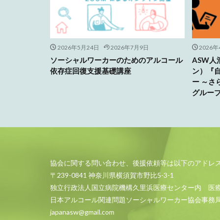
2026年5月24日
2026年7月9日
2026年
ソーシャルワーカーのためのアルコール
ASW
依存症回復支援基礎講座
ン）『
ー ～
グルー
協会に関する問い合わせ、後援依頼等は以下のアドレ
〒239-0841 神奈川県横須賀市野比5-3-1
独立行政法人国立病院機構久里浜医療センター内 医
日本アルコール関連問題ソーシャルワーカー協会事務
japanasw@gmail.com