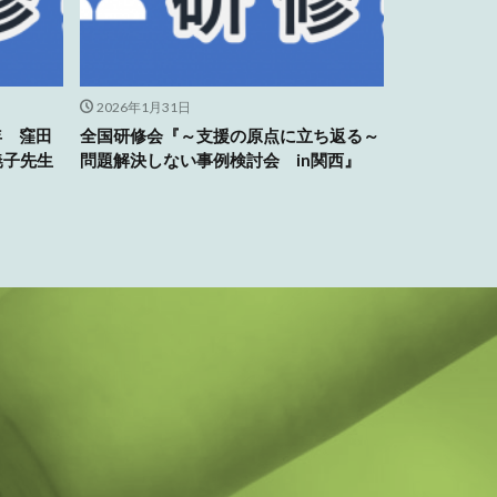
2026年1月31日
年 窪田
全国研修会『～支援の原点に立ち返る～
暁子先生
問題解決しない事例検討会 in関西』