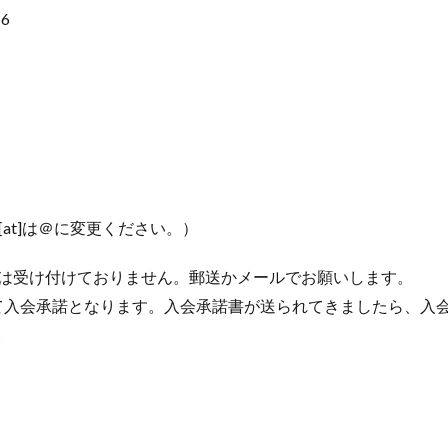
6
信の際に[at]は＠に変更ください。）
わせは受け付けておりません。郵送かメールでお願いします。
会承諾となります。入会承諾書が送られてきましたら、入会金2,
。
。