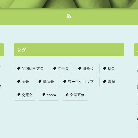
タグ
ス
全国研究大会
理事会
研修会
総会
例会
講演会
ワークショップ
講演
ワ
交流会
zoom
全国研修