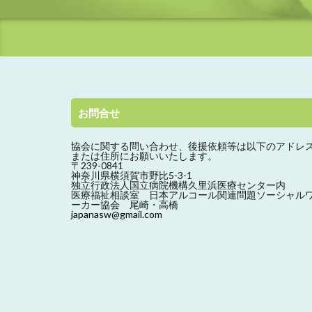
お問合せ
協会に関する問い合わせ、
後援依頼等は以下のアドレ
または住所にお願いいたします。
〒239-0841
神奈川県横須賀市野比5-3-1
独立行政法人国立病院機構久里浜医療センター内
医療福祉相談室 日本アルコール関連問題ソーシャル
ーカー協会 尾崎・高橋
japanasw@gmail.com