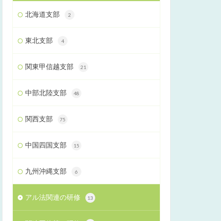
北海道支部
2
東北支部
4
関東甲信越支部
21
中部北陸支部
48
関西支部
75
中国四国支部
15
九州沖縄支部
6
アル法関連の研修
13