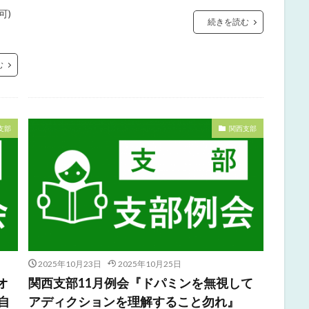
可)
続きを読む
む
支部
関西支部
2025年10月23日
2025年10月25日
オ
関西支部11月例会『ドパミンを無視して
自
アディクションを理解すること勿れ』