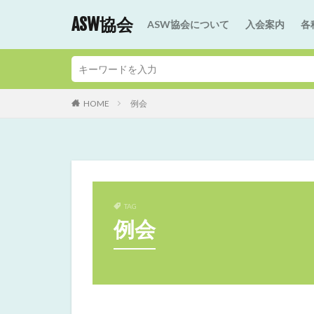
ASW協会
ASW協会について
入会案内
各
HOME
例会
TAG
例会