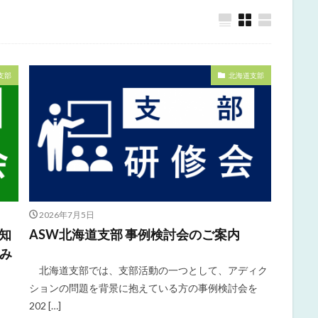
支部
北海道支部
2026年7月5日
知
ASW北海道支部 事例検討会のご案内
組み
北海道支部では、支部活動の一つとして、アディク
ションの問題を背景に抱えている方の事例検討会を
202 […]