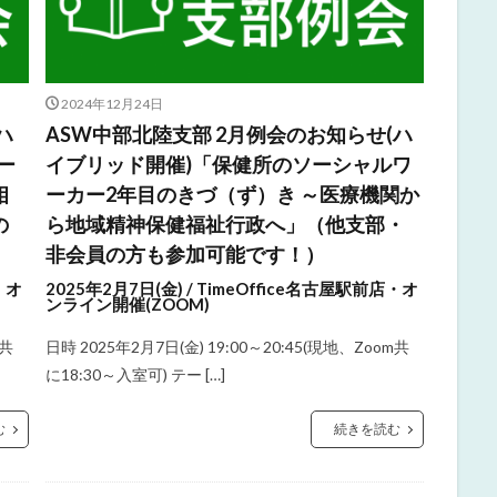
2024年12月24日
ハ
ASW中部北陸支部 2月例会のお知らせ(ハ
ー
イブリッド開催)「保健所のソーシャルワ
相
ーカー2年目のきづ（ず）き ～医療機関か
の
ら地域精神保健福祉行政へ」（他支部・
非会員の方も参加可能です！）
・オ
2025年2月7日(金) / TimeOffice名古屋駅前店・オ
ンライン開催(ZOOM)
m共
日時 2025年2月7日(金) 19:00～20:45(現地、Zoom共
に18:30～入室可) テー […]
む
続きを読む