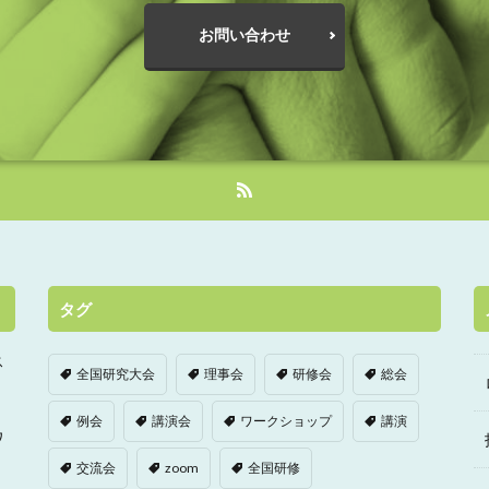
お問い合わせ
タグ
ス
全国研究大会
理事会
研修会
総会
例会
講演会
ワークショップ
講演
ワ
交流会
zoom
全国研修