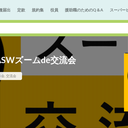
種届出
定款
規約集
役員
援助職のためのQ＆A
スーパー
ASWズームde交流会
修会
,
交流会