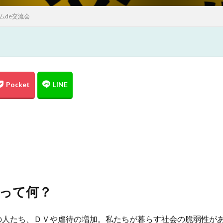
ームde交流会
って何？
の人たち、ＤＶや虐待の増加。私たちが暮らす社会の脆弱性が