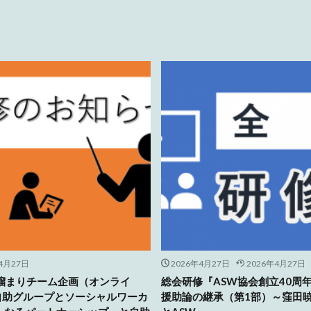
4月27日
2026年4月27日
2026年4月27日
人溜まりチーム企画（オンライ
総会研修『ASW協会創立40周
自助グループとソーシャルワーカ
援助論の継承（第1部）～窪田