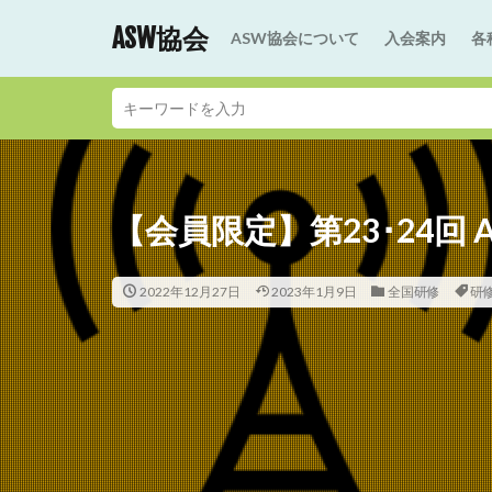
ASW協会
ASW協会について
入会案内
各
【会員限定】第23･24回 
2022年12月27日
2023年1月9日
全国研修
研