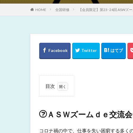
HOME
全国研修
【会員限定】第23･24回 ASWズ
目次
1
ＡＳ
Ｗズ
ＡＳＷズームｄｅ交流会
ーム
ｄｅ
交流
コロナ禍の中で、仕事を失い困窮する多く
会っ