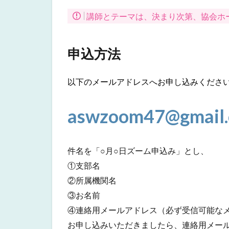
4
講師とテーマは、決まり次第、協会ホー
申
込
方
申込方法
法
以下のメールアドレスへお申し込みくださ
aswzoom47@gmail
件名を「○月○日ズーム申込み」とし、
①支部名
②所属機関名
③お名前
④連絡用メールアドレス（必ず受信可能な
お申し込みいただきましたら、連絡用メー