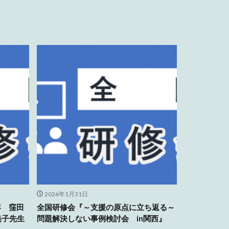
2026年1月31日
年 窪田
全国研修会『～支援の原点に立ち返る～
暁子先生
問題解決しない事例検討会 in関西』