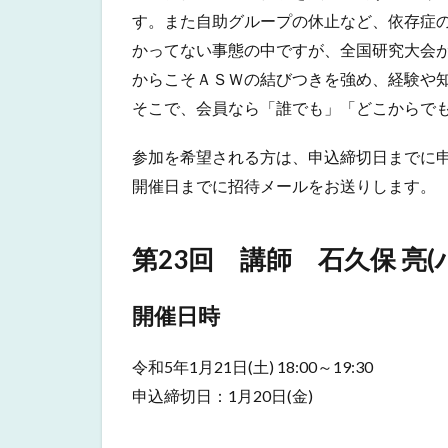
す。また自助グループの休止など、依存症
て
何？
かってない事態の中ですが、全国研究大会
2
からこそＡＳＷの結びつきを強め、経験や
第
そこで、会員なら「誰でも」「どこからで
23
回
参加を希望される方は、申込締切日までに
講
師
開催日までに招待メールをお送りします。
石久
保
亮
第23回 講師 石久保 亮
(ハ
ナク
リニ
開催日時
ッ
ク/
令和5年1月21日(土) 18:00～19:30
関東
甲信
申込締切日：1月20日(金)
越支
部代