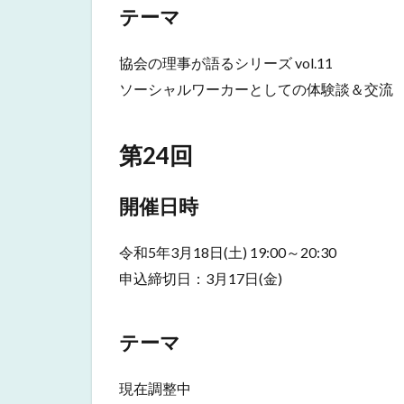
表理
テーマ
事)
2.1
協会の理事が語るシリーズ vol.11
開催
ソーシャルワーカーとしての体験談＆交流
日時
2.2
第24回
テー
マ
3
開催日時
第
24
令和5年3月18日(土) 19:00～20:30
回
申込締切日：3月17日(金)
3.1
開催
日時
テーマ
3.2
テー
現在調整中
マ