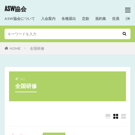
ASW協会
ASW協会について
入会案内
各種届出
定款
規約集
役員
援助
HOME
全国研修
TAG
全国研修