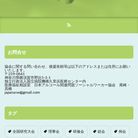
お問合せ
協会に関する問い合わせ、
後援依頼等は以下のアドレスまたは住所にお願い
いたします。
〒239-0841
神奈川県横須賀市野比5-3-1
独立行政法人国立病院機構久里浜医療センター内
医療福祉相談室 日本アルコール関連問題ソーシャルワーカー協会 尾崎・
高橋
japanasw@gmail.com
タグ
全国研究大会
理事会
研修会
総会
例会