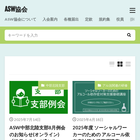
ASW協会
ASW協会について
入会案内
各種届出
定款
規約集
役員
援助
中部北陸支部
アル法関連の研修
2025年7月14日
2025年6月18日
ASW中部北陸支部8月例会
2025年度 ソーシャルワー
のお知らせ(オンライン)
カーのための アルコール依