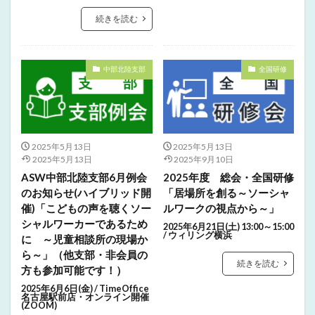
続きを読む
中部北陸支部
全国研修
2025年5月13日
2025年5月13日
2025年5月13日
2025年9月10日
ASW中部北陸支部6月例会
2025年度 総会・全国研修
のお知らせ(ハイブリッド開
「居場所を創る～ソーシャ
催)「こどもの声を聴くソー
ルワークの視点から～」
シャルワーカーであるため
2025年6月21日(土) 13:00～15:00
/ ウィリング横浜
に ～児童相談所の現場か
ら～」（他支部・非会員の
続きを読む
方も参加可能です！）
2025年6月6日(金) / TimeOffice
名古屋駅前店・オンライン開催
(ZOOM)