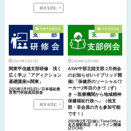
続きを読む
関東甲信越支部
中部北陸支部
2025年2月17日
2024年12月24日
関東甲信越支部研修 浅く
ASW中部北陸支部 2月例会
広く学ぶ「アディクション
のお知らせ(ハイブリッド開
基礎講座in関東」
催)「保健所のソーシャルワ
ーカー2年目のきづ（ず）
2025年3月9日(日) / 日本福祉教
育専門学校高田校舎
き ～医療機関から地域精神
保健福祉行政へ」（他支
続きを読む
部・非会員の方も参加可能
です！）
2025年2月7日(金) / TimeOffice
名古屋駅前店・オンライン開催
(ZOOM)