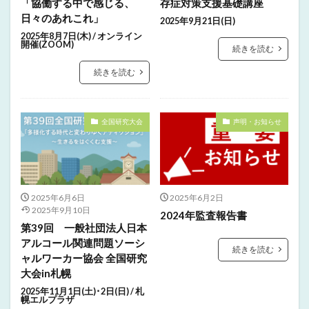
「協働する中で感じる、
存症対策支援基礎講座
日々のあれこれ」
2025年9月21日(日)
2025年8月7日(木) / オンライン
開催(ZOOM)
続きを読む
続きを読む
全国研究大会
声明・お知らせ
2025年6月6日
2025年6月2日
2025年9月10日
2024年監査報告書
第39回 一般社団法人日本
アルコール関連問題ソーシ
続きを読む
ャルワーカー協会 全国研究
大会in札幌
2025年11月1日(土)･2日(日) / 札
幌エルプラザ