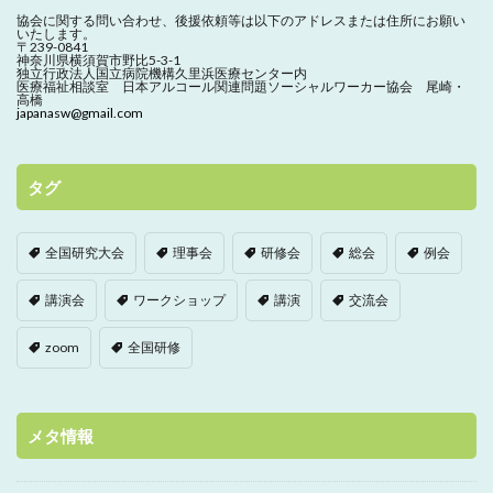
協会に関する問い合わせ、
後援依頼等は以下のアドレスまたは住所にお願い
いたします。
〒239-0841
神奈川県横須賀市野比5-3-1
独立行政法人国立病院機構久里浜医療センター内
医療福祉相談室 日本アルコール関連問題ソーシャルワーカー協会 尾崎・
高橋
japanasw@gmail.com
タグ
全国研究大会
理事会
研修会
総会
例会
講演会
ワークショップ
講演
交流会
zoom
全国研修
メタ情報