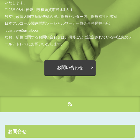
いたします。
〒239-0841 神奈川県横須賀市野比5-3-1
独立行政法人国立病院機構久里浜医療センター内 医療福祉相談室
日本アルコール関連問題ソーシャルワーカー協会事務局担当宛
japanasw@gmail.com
なお、研修に関するお問い合わせは、研修ごとに設定されている申込先のメ
ールアドレスにお願いいたします。
お問い合わせ
お問合せ