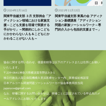
2024年2月16日
2021年11月13日
関東甲信越支部 ３月 支部例会「ア
関東甲信越支部 東風の会 アディク
ディクション領域における家族支
ション基礎講座「アディクション
援～こども支援を現場で実践する
問題の家族ソーシャルワーク～専
手がかり」～間接的にしかこども
門的介入から包括的支援まで～」
にかかわらない人も＆こどもにか
かわることがない人も～
協会に関する問い合わせ、後援依頼等は以下のアドレスまたは住所にお願い
いたします。
〒239-0841 神奈川県横須賀市野比5-3-1
独立行政法人国立病院機構久里浜医療センター内 医療福祉相談室
日本アルコール関連問題ソーシャルワーカー協会事務局担当宛
japanasw@gmail.com
なお、研修に関するお問い合わせは、研修ごとに設定されている申込先のメ
ールアドレスにお願いいたします。