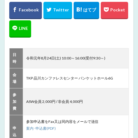
日
令和元年8月24日(土) 10:00～16:00(受付9:30～)
時
会
TKP 品川カンファレスセンター バンケットホール6G
場
参
加
ASW会員 2,000円 / 非会員 4,000円
費
参加申込書をFax又は同内容をメールで送信
申
案内･申込書(PDF)
込