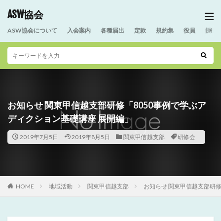
ASW協会
ASW協会について
入会案内
各種届出
定款
規約集
役員
援助
お知らせ 関東甲信越支部研修「8050事例で学ぶア
ディクション基礎講座 展開編」
2019年7月5日
2019年8月5日
関東甲信越支部
研修会
HOME
地域活動
関東甲信越支部
お知らせ 関東甲信越支部研修