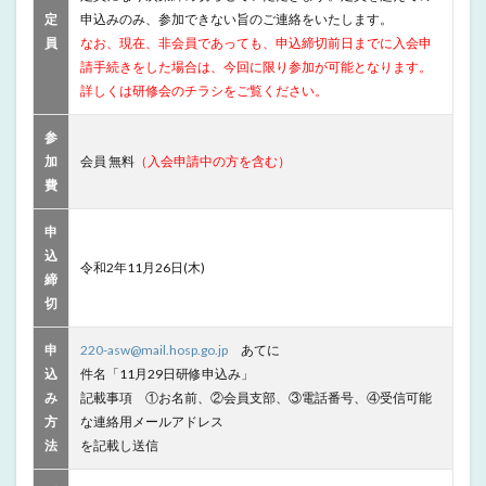
定
申込みのみ、参加できない旨のご連絡をいたします。
員
なお、現在、非会員であっても、申込締切前日までに入会申
請手続きをした場合は、今回に限り参加が可能となります。
詳しくは研修会のチラシをご覧ください。
参
加
会員 無料
（入会申請中の方を含む）
費
申
込
令和2年11月26日(木)
締
切
申
220-asw@mail.hosp.go.jp
あてに
込
件名「11月29日研修申込み」
み
記載事項 ①お名前、②会員支部、③電話番号、④受信可能
方
な連絡用メールアドレス
法
を記載し送信