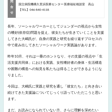
問
国立病院機構久里浜医療センター 医療福祉相談室 高山
合
【TEL】046-840-4118
せ
長年、ソーシャルワーカーとしてジェンダーの視点から女性
の嗜好(依存症)問題を捉え、彼女たちが生きていくことを支援
してきた大嶋氏が、自身の実践と研究を繰り返すプロセスの
中で産み出してきたソーシャルワーク実践論があります。
昨年10月、それは一冊のホントなり、その支援の視点や「生
活支援共同体」における実践、女性嗜好者の身体・生活構造
や困難の構造への知見を私たちは得ることができるようにな
りました。
今回は、大嶋氏に実践と研究を通し「彼女たち」と向き合い
続けてきた支援論についてじっくり語っていただこうと思い
ます。
まだ、お読みになられていない方、さらに理解を深めたい