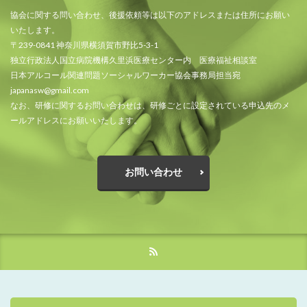
協会に関する問い合わせ、後援依頼等は以下のアドレスまたは住所にお願い
いたします。
〒239-0841 神奈川県横須賀市野比5-3-1
独立行政法人国立病院機構久里浜医療センター内 医療福祉相談室
日本アルコール関連問題ソーシャルワーカー協会事務局担当宛
japanasw@gmail.com
なお、研修に関するお問い合わせは、研修ごとに設定されている申込先のメ
ールアドレスにお願いいたします。
お問い合わせ