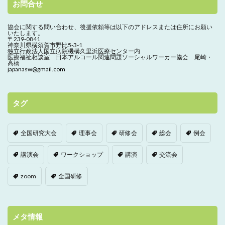
お問合せ
協会に関する問い合わせ、
後援依頼等は以下のアドレスまたは住所にお願い
いたします。
〒239-0841
神奈川県横須賀市野比5-3-1
独立行政法人国立病院機構久里浜医療センター内
医療福祉相談室 日本アルコール関連問題ソーシャルワーカー協会 尾崎・
高橋
japanasw@gmail.com
タグ
全国研究大会
理事会
研修会
総会
例会
講演会
ワークショップ
講演
交流会
zoom
全国研修
メタ情報