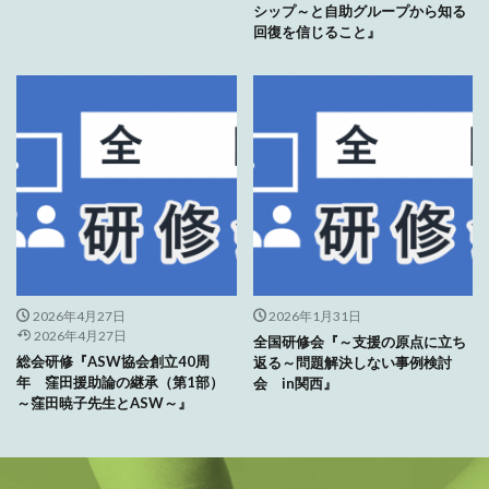
シップ～と自助グループから知る
回復を信じること』
2026年4月27日
2026年1月31日
2026年4月27日
全国研修会『～支援の原点に立ち
総会研修『ASW協会創立40周
返る～問題解決しない事例検討
年 窪田援助論の継承（第1部）
会 in関西』
～窪田暁子先生とASW～』