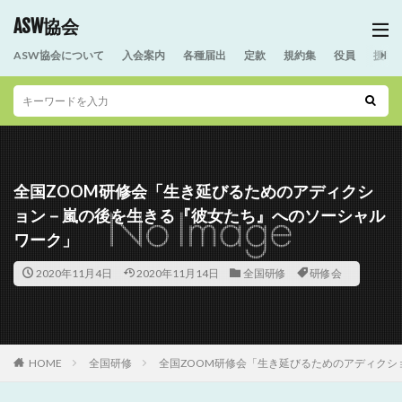
ASW協会
ASW協会について
入会案内
各種届出
定款
規約集
役員
援助
全国ZOOM研修会「生き延びるためのアディクシ
ョン－嵐の後を生きる『彼女たち』へのソーシャル
ワーク」
2020年11月4日
2020年11月14日
全国研修
研修会
HOME
全国研修
全国ZOOM研修会「生き延びるためのアディク