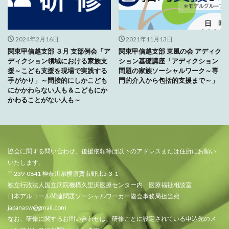
2024年2月16日
2021年11月13日
関東甲信越支部 ３月 支部例会「ア
関東甲信越支部 東風の会 アディク
ディクション領域における家族支
ション基礎講座「アディクション
援～こども支援を現場で実践する
問題の家族ソーシャルワーク～専
手がかり」～間接的にしかこども
門的介入から包括的支援まで～」
にかかわらない人も＆こどもにか
かわることがない人も～
協会に関する問い合わせ、後援依頼等は以下のアドレスまたは住所にお願い
いたします。
〒239-0841 神奈川県横須賀市野比5-3-1
独立行政法人国立病院機構久里浜医療センター内 医療福祉相談室
日本アルコール関連問題ソーシャルワーカー協会事務局担当宛
japanasw@gmail.com
なお、研修に関するお問い合わせは、研修ごとに設定されている申込先のメ