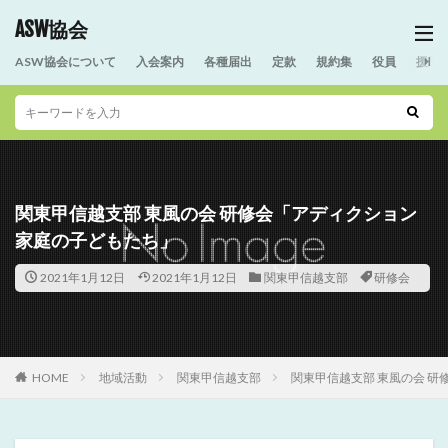
ASW協会
ASW協会について
入会案内
各種届出
定款
規約集
役員
援助
関東甲信越支部 東風の会 研修会「アディクション
家庭の子どもたち」
2021年1月12日
2021年1月12日
関東甲信越支部
研修会
HOME
地域活動
関東甲信越支部
関東甲信越支部 東風の会 