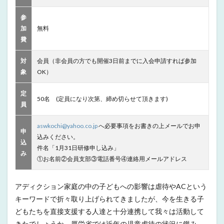
参
加
無料
費
対
会員（非会員の方でも開催3日前までに入会申請すれば参加
象
OK）
定
50名 (定員になり次第、締め切らせて頂きます)
員
aswkochi@yahoo.co.jp
へ必要事項をお書きの上メールでお申
申
込みください。
込
件名「1月31日研修申し込み」
み
①お名前②会員支部③電話番号④連絡用メールアドレス
アディクション家庭の中の子どもへの影響は虐待やACという
キーワードで折々取り上げられてきましたが、今を生きる子
どもたちを直接支援する人達と十分連携して我々は活動して
きたでしょうか。厚労省では近年の児童虐待の状況に鑑み