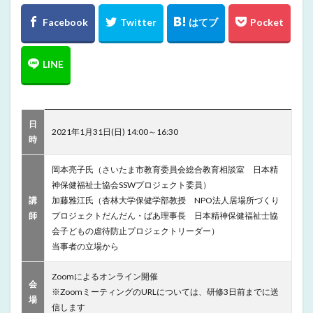
日
2021年1月31日(日) 14:00～16:30
時
岡本亮子氏（さいたま市教育委員会総合教育相談室 日本精
神保健福祉士協会SSWプロジェクト委員）
講
加藤雅江氏（杏林大学保健学部教授 NPO法人居場所づくり
師
プロジェクトだんだん・ばあ理事長 日本精神保健福祉士協
会子どもの虐待防止プロジェクトリーダー）
当事者の立場から
Zoomによるオンライン開催
会
※ZoomミーティングのURLについては、研修3日前までに送
場
信します