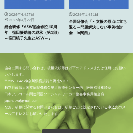
2026年4月27日
2026年1月31日
2026年4月27日
全国研修会『～支援の原点に立ち
総会研修『ASW協会創立40周
返る～問題解決しない事例検討
年 窪田援助論の継承（第1部）
会 in関西』
～窪田暁子先生とASW～』
協会に関する問い合わせ、後援依頼等は以下のアドレスまたは住所にお願い
いたします。
〒239-0841 神奈川県横須賀市野比5-3-1
独立行政法人国立病院機構久里浜医療センター内 医療福祉相談室
日本アルコール関連問題ソーシャルワーカー協会事務局担当宛
japanasw@gmail.com
なお、研修に関するお問い合わせは、研修ごとに設定されている申込先のメ
ールアドレスにお願いいたします。