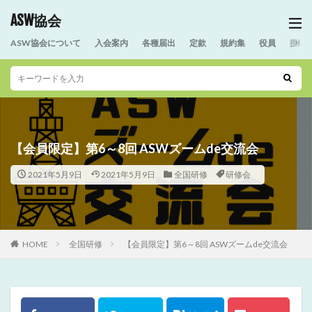
ASW協会
ASW協会について
入会案内
各種届出
定款
規約集
役員
援助
【会員限定】第6～8回 ASWズームde交流会
2021年5月9日
2021年5月9日
全国研修
研修会
HOME
全国研修
【会員限定】第6～8回 ASWズームde交流会