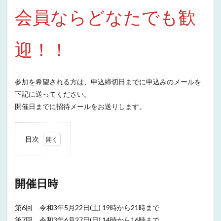
会員ならどなたでも歓
迎！！
参加を希望される方は、申込締切日までに申込みのメールを
下記に送ってください。
開催日までに招待メールをお送りします。
目次
1
開催
日時
開催日時
2
内容
第6回 令和3年5月22日(土) 19時から21時まで
2.1
第7回 令和3年6月27日(日) 14時から16時まで