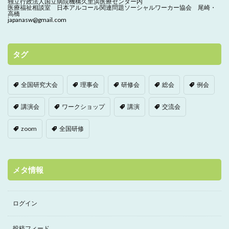
独立行政法人国立病院機構久里浜医療センター内
医療福祉相談室 日本アルコール関連問題ソーシャルワーカー協会 尾崎・
高橋
japanasw@gmail.com
タグ
全国研究大会
理事会
研修会
総会
例会
講演会
ワークショップ
講演
交流会
zoom
全国研修
メタ情報
ログイン
投稿フィード