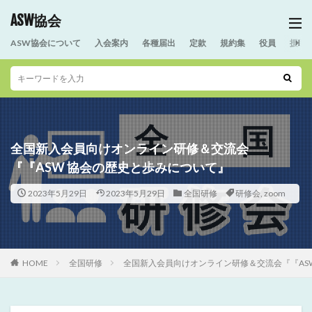
ASW協会
ASW協会について
入会案内
各種届出
定款
規約集
役員
援助
全国新入会員向けオンライン研修＆交流会
『『ASW 協会の歴史と歩みについて』
2023年5月29日
2023年5月29日
全国研修
研修会
,
zoom
HOME
全国研修
全国新入会員向けオンライン研修＆交流会『『AS