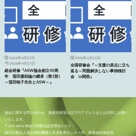
2026年4月27日
2026年1月31日
2026年4月27日
全国研修会『～支援の原点に立ち
総会研修『ASW協会創立40周
返る～問題解決しない事例検討
年 窪田援助論の継承（第1部）
会 in関西』
～窪田暁子先生とASW～』
協会に関する問い合わせ、後援依頼等は以下のアドレスまたは住所にお願い
いたします。
〒239-0841 神奈川県横須賀市野比5-3-1
独立行政法人国立病院機構久里浜医療センター内 医療福祉相談室