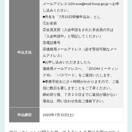
メールアドレス 220-asw@mail.hosp.go.jp へお申
し込みください。
■件名を「7月22日研修申込み」とし、
①お名前
②会員支部（入会申請をされた非会員の方は
『入会申請中』と明記してください）
③電話番号
④連絡用メールアドレス（必ず受信可能なメー
申込方法
ルアドレス）
■お申し込みいただきましたら
連絡用メールアドレスへ、「ZOOM ミーティン
グ ID」「パスワード」をご返信いたします。
■事務手続きに少々時間がかかりますので、ご返
信に数日を要しますことをご了承ください。
締め切り後、７月２０日までに返信が届かない
場合は、問い合わせ先迄ご連絡下さい。
申込締切
2023年7月15日(土)