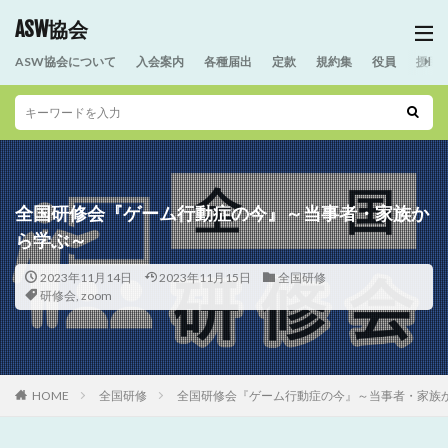
ASW協会
ASW協会について
入会案内
各種届出
定款
規約集
役員
援助
全国研修会『ゲーム行動症の今』～当事者・家族か
ら学ぶ～
2023年11月14日
2023年11月15日
全国研修
研修会
,
zoom
HOME
全国研修
全国研修会『ゲーム行動症の今』～当事者・家族