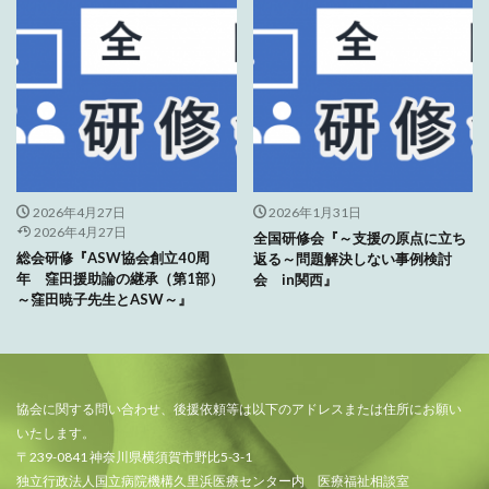
2026年4月27日
2026年1月31日
2026年4月27日
全国研修会『～支援の原点に立ち
総会研修『ASW協会創立40周
返る～問題解決しない事例検討
年 窪田援助論の継承（第1部）
会 in関西』
～窪田暁子先生とASW～』
協会に関する問い合わせ、後援依頼等は以下のアドレスまたは住所にお願い
いたします。
〒239-0841 神奈川県横須賀市野比5-3-1
独立行政法人国立病院機構久里浜医療センター内 医療福祉相談室