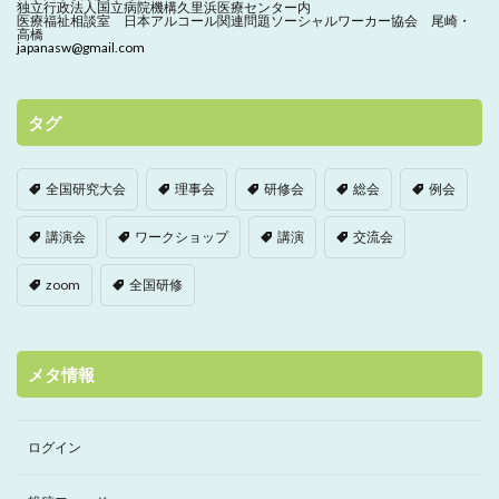
独立行政法人国立病院機構久里浜医療センター内
医療福祉相談室 日本アルコール関連問題ソーシャルワーカー協会 尾崎・
高橋
japanasw@gmail.com
タグ
全国研究大会
理事会
研修会
総会
例会
講演会
ワークショップ
講演
交流会
zoom
全国研修
メタ情報
ログイン