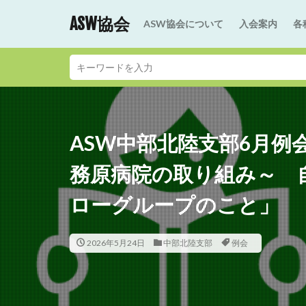
ASW協会
ASW協会について
入会案内
各
ASW中部北陸支部6月例
務原病院の取り組み～ 
ローグループのこと」
2026年5月24日
中部北陸支部
例会