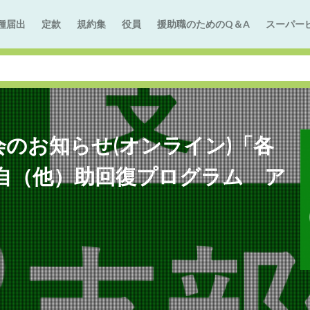
種届出
定款
規約集
役員
援助職のためのQ＆A
スーパー
会のお知らせ(オンライン)「各
自（他）助回復プログラム ア