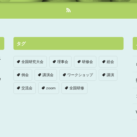
タグ
ス
全国研究大会
理事会
研修会
総会
例会
講演会
ワークショップ
講演
ワ
交流会
zoom
全国研修