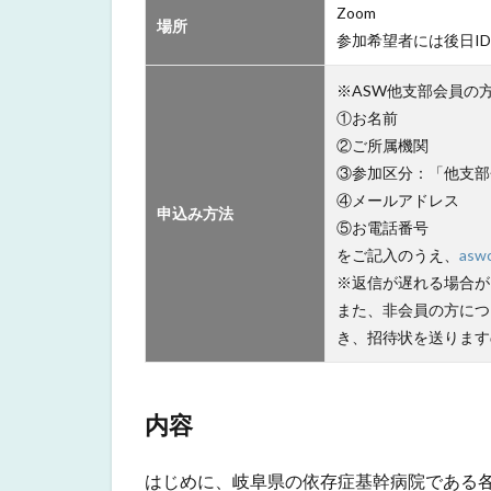
Zoom
場所
参加希望者には後日I
※ASW他支部会員の
①お名前
②ご所属機関
③参加区分：「他支部
④メールアドレス
申込み方法
⑤お電話番号
をご記入のうえ、
asw
※返信が遅れる場合が
また、非会員の方につ
き、招待状を送ります
内容
はじめに、岐阜県の依存症基幹病院である