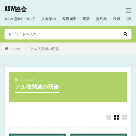
ASW協会
ASW協会について
入会案内
各種届出
定款
規約集
役員
援助
HOME
アル法関連の研修
CATEGORY
アル法関連の研修