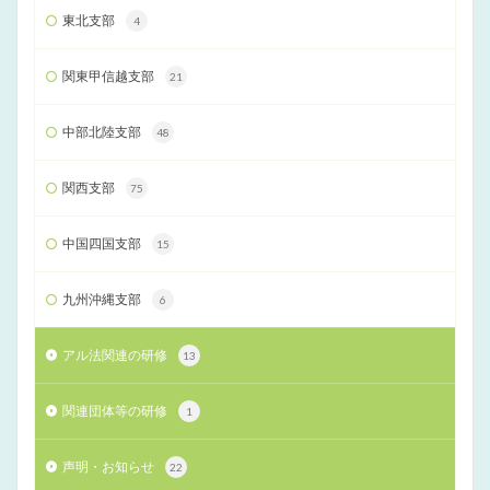
東北支部
4
関東甲信越支部
21
中部北陸支部
48
関西支部
75
中国四国支部
15
九州沖縄支部
6
アル法関連の研修
13
関連団体等の研修
1
声明・お知らせ
22