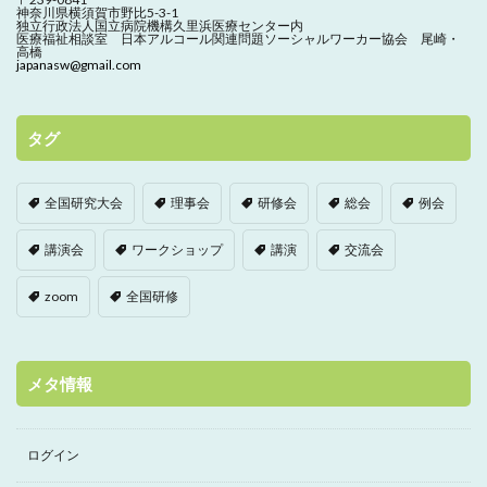
神奈川県横須賀市野比5-3-1
独立行政法人国立病院機構久里浜医療センター内
医療福祉相談室 日本アルコール関連問題ソーシャルワーカー協会 尾崎・
高橋
japanasw@gmail.com
タグ
全国研究大会
理事会
研修会
総会
例会
講演会
ワークショップ
講演
交流会
zoom
全国研修
メタ情報
ログイン