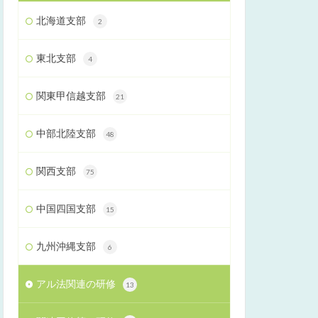
北海道支部
2
東北支部
4
関東甲信越支部
21
中部北陸支部
48
関西支部
75
中国四国支部
15
九州沖縄支部
6
アル法関連の研修
13