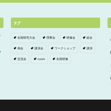
タグ
ス
全国研究大会
理事会
研修会
総会
例会
講演会
ワークショップ
講演
ワ
交流会
zoom
全国研修