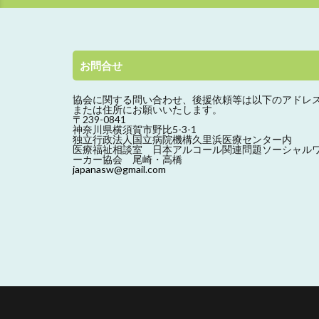
お問合せ
協会に関する問い合わせ、
後援依頼等は以下のアドレ
または住所にお願いいたします。
〒239-0841
神奈川県横須賀市野比5-3-1
独立行政法人国立病院機構久里浜医療センター内
医療福祉相談室 日本アルコール関連問題ソーシャル
ーカー協会 尾崎・高橋
japanasw@gmail.com