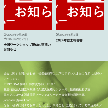
2025年9月20日
2025年6月2日
2025年9月22日
2024年監査報告書
全国ワークショップ研修の延期の
お知らせ
協会に関する問い合わせ、後援依頼等は以下のアドレスまたは住所にお願い
いたします。
〒239-0841 神奈川県横須賀市野比5-3-1
独立行政法人国立病院機構久里浜医療センター内 医療福祉相談室
日本アルコール関連問題ソーシャルワーカー協会事務局担当宛
japanasw@gmail.com
なお、研修に関するお問い合わせは、研修ごとに設定されている申込先のメ