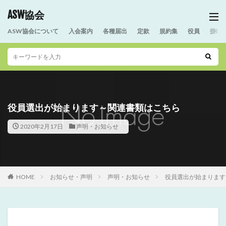
ASW協会
ASW協会について
入会案内
各種届出
定款
規約集
役員
援助
役員選出が始まります～関連書類はこちら
2020年2月17日
声明・お知らせ
HOME
お知らせ・声明
声明・お知らせ
役員選出が始まります