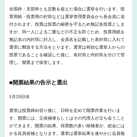
全国枠・支部枠とも定数を超えた場合に選挙を行います。投
票用紙・投票用の封筒などは選挙管理委員会から各会員に送
付されます。投票は投票の秘密を守るため無記名投票としま
すが、同一人による二重などの不正を防ぐため、投票用紙を
無記名の内封筒に封入し、会員名を記載した表封筒に入れて
選管に郵送する方法をとります。選管は有効な選挙人からの
投票であることを確認した後に、表封筒と内封筒を分けて管
理し、開票まで保管します。
■開票結果の告示と選出
5月20日頃
選管は投票締め切り後に、日時を定めて開票作業を行いま
す。開票には、立候補者もしくはその代理人が立ち会うこと
ができます。開票の結果、得票数の多い候補者が、総会には
かる役員候補となります。選管は選挙結果を速やかに会員報