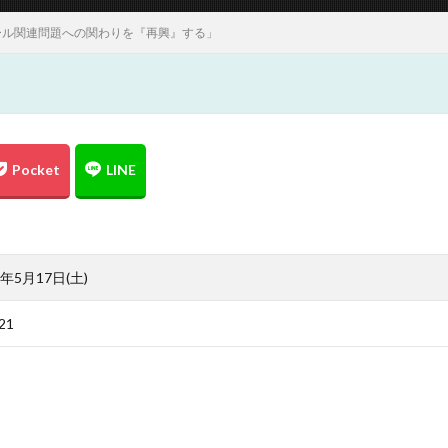
ール関連問題への関わりを『再興』する」
年5月17日(土)
21