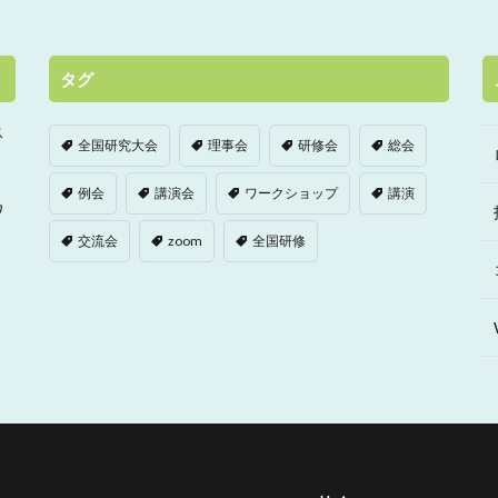
タグ
ス
全国研究大会
理事会
研修会
総会
例会
講演会
ワークショップ
講演
ワ
交流会
zoom
全国研修