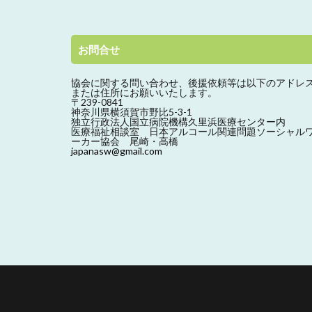
お問合せ
協会に関する問い合わせ、
後援依頼等は以下のアドレ
または住所にお願いいたします。
〒239-0841
神奈川県横須賀市野比5-3-1
独立行政法人国立病院機構久里浜医療センター内
医療福祉相談室 日本アルコール関連問題ソーシャル
ーカー協会 尾崎・高橋
japanasw@gmail.com