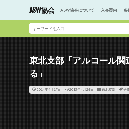
ASW協会
ASW協会について
入会案内
各
東北支部「アルコール関
る」
2014年4月17日
2015年4月26日
東北支部
研