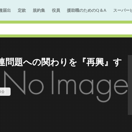
種届出
定款
規約集
役員
援助職のためのQ＆A
スーパー
連問題への関わりを『再興』す
修会