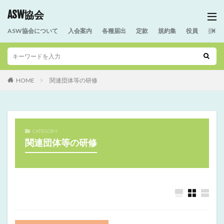
ASW協会
ASW協会について
入会案内
各種届出
定款
規約集
役員
援助
HOME
関連団体等の研修
CATEGORY
関連団体等の研修