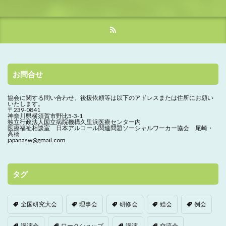
お問合せ
協会に関する問い合わせ、
後援依頼等は以下のアドレスまたは住所にお願い
いたします。
〒239-0841
神奈川県横須賀市野比5-3-1
独立行政法人国立病院機構久里浜医療センター内
医療福祉相談室 日本アルコール関連問題ソーシャルワーカー協会 尾崎・
高橋
japanasw@gmail.com
タグ
全国研究大会
理事会
研修会
総会
例会
講演会
ワークショップ
講演
交流会