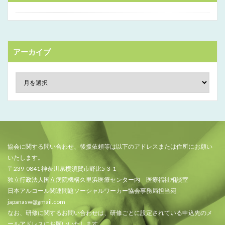
アーカイブ
協会に関する問い合わせ、後援依頼等は以下のアドレスまたは住所にお願い
いたします。
〒239-0841 神奈川県横須賀市野比5-3-1
独立行政法人国立病院機構久里浜医療センター内 医療福祉相談室
日本アルコール関連問題ソーシャルワーカー協会事務局担当宛
japanasw@gmail.com
なお、研修に関するお問い合わせは、研修ごとに設定されている申込先のメ
ールアドレスにお願いいたします。