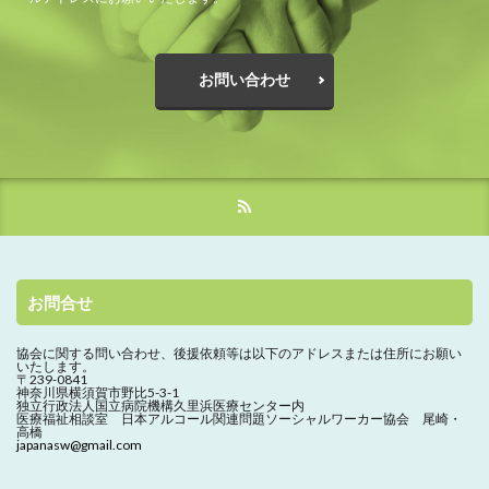
お問い合わせ
お問合せ
協会に関する問い合わせ、
後援依頼等は以下のアドレスまたは住所にお願い
いたします。
〒239-0841
神奈川県横須賀市野比5-3-1
独立行政法人国立病院機構久里浜医療センター内
医療福祉相談室 日本アルコール関連問題ソーシャルワーカー協会 尾崎・
高橋
japanasw@gmail.com