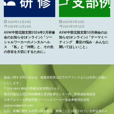
2025年11月24日
2025年9月10日
2025年11月24日
2025年9月12日
ASW中部北陸支部2026年2月研修
ASW中部北陸支部10月例会のお
会のお知らせ(オンライン)「ソー
知らせ(オンライン)「テーマミー
シャルワーカーのメンタルヘル
ティング 最近の悩み・みんなに
ス 「私」と「仲間」と、その先
聞いてほしいこと」
の存在を大切にするために」
協会に関する問い合わせ、後援依頼等は以下のアドレスまたは住所にお願い
いたします。
〒239-0841 神奈川県横須賀市野比5-3-1
独立行政法人国立病院機構久里浜医療センター内 医療福祉相談室
日本アルコール関連問題ソーシャルワーカー協会事務局担当宛
japanasw@gmail.com
なお、研修に関するお問い合わせは、研修ごとに設定されている申込先のメ