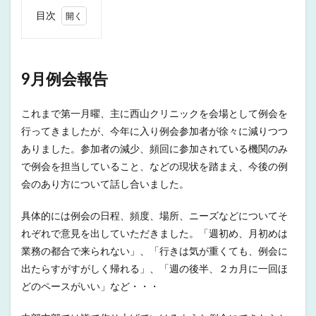
目次
1
9月
例会
報告
9月例会報告
2
11
これまで第一月曜、主に西山クリニックを会場として例会を
月例
行ってきましたが、今年に入り例会参加者が徐々に減りつつ
会の
お知
ありました。参加者の減少、頻回に参加されている機関のみ
らせ
で例会を担当していること、などの現状を踏まえ、今後の例
会のあり方について話し合いました。
具体的には例会の日程、頻度、場所、ニーズなどについてそ
れぞれで意見を出していただきました。「週初め、月初めは
業務の都合で来られない」、「行きは気が重くても、例会に
出たらすがすがしく帰れる」、「週の後半、２カ月に一回ほ
どのペースがいい」など・・・