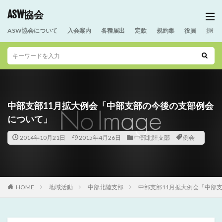
ASW協会
ASW協会について
入会案内
各種届出
定款
規約集
役員
援助
中部支部11月拡大例会「中部支部の今後の支部例会
について」
2014年10月21日
2015年4月26日
中部北陸支部
例会
HOME
地域活動
中部北陸支部
中部支部11月拡大例会「中部