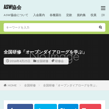
ASW協会
ASW協会について
入会案内
各種届出
定款
規約集
役員
援助
全国研修「オープンダイアローグを学ぶ」
2016年4月25日
全国研修
研修会
HOME
全国研修
全国研修「オープンダイアローグを学ぶ」