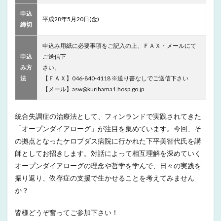
申込
平成28年5月20日(金)
締切
申込み用紙に必要事項をご記入の上、ＦＡＸ・メールにて
申込
ご送信下
み方
さい。
法
【ＦＡＸ】046-840-4118 ※送り書なしでご送信下さい
【メール】asw@kurihama1.hosp.go.jp
統合失調症の治療法として、フィンランドで実践されてきた
「オープンダイアローグ」が注目を集めています。今回、そ
の拠点となったケロプダス病院に行かれた下平美智代氏を講
師としてお招きします。対話によって相互理解を深めていく
オープンダイアローグの理念や哲学を学んで、日々の実践を
振り返り、依存症の支援で生かせることを考えてみません
か？
皆様どうぞ奮ってご参加下さい！