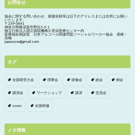
お問合せ
協会に関する問い合わせ、
後援依頼等は以下のアドレスまたは住所にお願い
いたします。
〒239-0841
神奈川県横須賀市野比5-3-1
独立行政法人国立病院機構久里浜医療センター内
医療福祉相談室 日本アルコール関連問題ソーシャルワーカー協会 尾崎・
高橋
japanasw@gmail.com
タグ
全国研究大会
理事会
研修会
総会
例会
講演会
ワークショップ
講演
交流会
zoom
全国研修
メタ情報