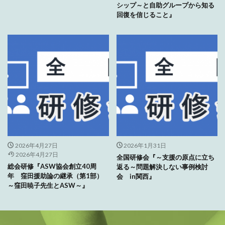
シップ～と自助グループから知る
回復を信じること』
2026年4月27日
2026年1月31日
2026年4月27日
全国研修会『～支援の原点に立ち
総会研修『ASW協会創立40周
返る～問題解決しない事例検討
年 窪田援助論の継承（第1部）
会 in関西』
～窪田暁子先生とASW～』