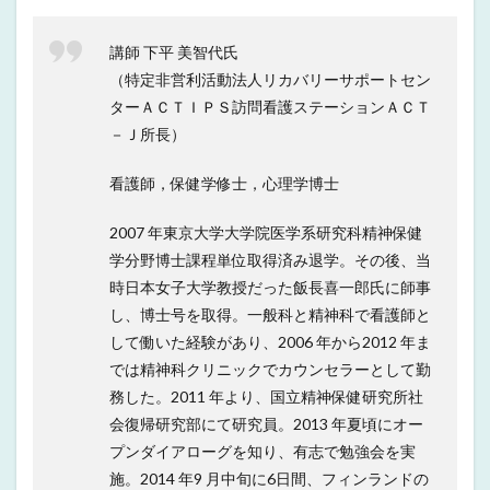
講師 下平 美智代氏
（特定非営利活動法人リカバリーサポートセン
ターＡＣＴＩＰＳ訪問看護ステーションＡＣＴ
－Ｊ所長）
看護師，保健学修士，心理学博士
2007 年東京大学大学院医学系研究科精神保健
学分野博士課程単位取得済み退学。その後、当
時日本女子大学教授だった飯長喜一郎氏に師事
し、博士号を取得。一般科と精神科で看護師と
して働いた経験があり、2006 年から2012 年ま
では精神科クリニックでカウンセラーとして勤
務した。2011 年より、国立精神保健研究所社
会復帰研究部にて研究員。2013 年夏頃にオー
プンダイアローグを知り、有志で勉強会を実
施。2014 年9 月中旬に6日間、フィンランドの