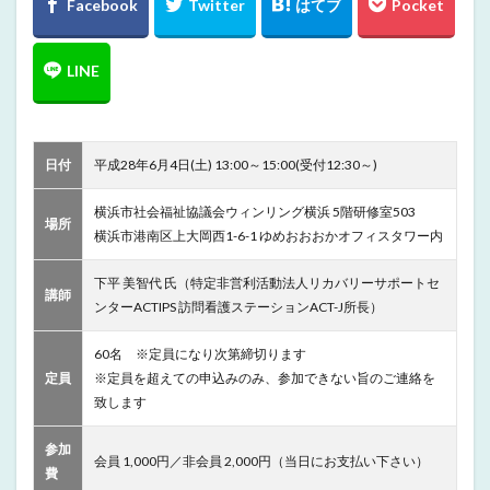
日付
平成28年6月4日(土) 13:00～15:00(受付12:30～)
横浜市社会福祉協議会ウィンリング横浜 5階研修室503
場所
横浜市港南区上大岡西1-6-1 ゆめおおおかオフィスタワー内
下平 美智代 氏（特定非営利活動法人リカバリーサポートセ
講師
ンターACTIPS 訪問看護ステーションACT-J所長）
60名 ※定員になり次第締切ります
定員
※定員を超えての申込みのみ、参加できない旨のご連絡を
致します
参加
会員 1,000円／非会員 2,000円（当日にお支払い下さい）
費