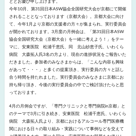
ととお慶び申し上げます。
今年10月、第31回日本ASW協会全国研究大会が京都にて開催
されることとなっております（京都大会）。京都大会に向け
て、今年1月より京都の支援者の方々が集まられ、実行委員会
が開かれております。3月度の月例会は、「第31回日本ASW
協会全国研究大会（京都大会）を一緒に考えよう！」をテー
マに、安東医院 松浦千恵氏、同 北山紗恵子氏、いわくら
病院 大森拓人氏3名の方より、現在の進捗状況をご報告いた
だきました。参加者のみなさまからは、「こんな内容も興味
があって・・・」と多くの提案頂き、実行委員の方々と話し
合う時間を持たれました。実行委員会のみなさまに京都にお
持ち帰り頂き、今後の実行委員会の中でご検討頂けたらと思
っております。
4月の月例会ですが、「専門クリニックと専門病院in京都」と
のテーマで3月に引き続き、安東医院 松浦千恵氏、いわくら
病院 大森拓人氏より、京都におけるアルコール専門医療機
関における日々の取り組み・実践について事例などを交えて