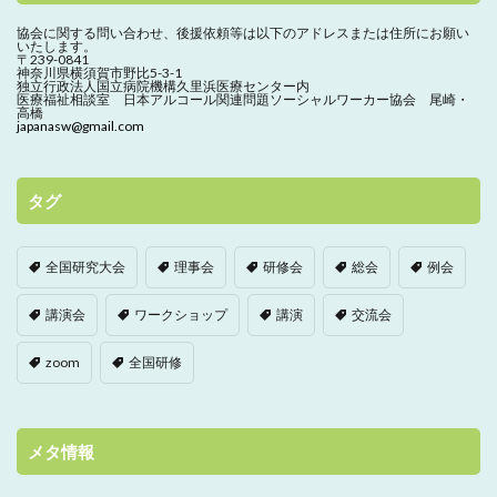
協会に関する問い合わせ、
後援依頼等は以下のアドレスまたは住所にお願い
いたします。
〒239-0841
神奈川県横須賀市野比5-3-1
独立行政法人国立病院機構久里浜医療センター内
医療福祉相談室 日本アルコール関連問題ソーシャルワーカー協会 尾崎・
高橋
japanasw@gmail.com
タグ
全国研究大会
理事会
研修会
総会
例会
講演会
ワークショップ
講演
交流会
zoom
全国研修
メタ情報