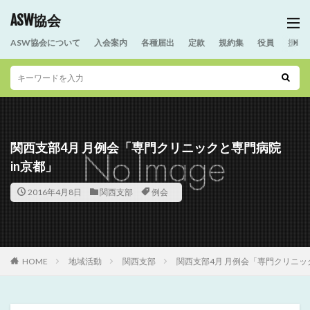
ASW協会
ASW協会について
入会案内
各種届出
定款
規約集
役員
援助
関西支部4月 月例会「専門クリニックと専門病院
in京都」
2016年4月8日
関西支部
例会
HOME
地域活動
関西支部
関西支部4月 月例会「専門クリニッ