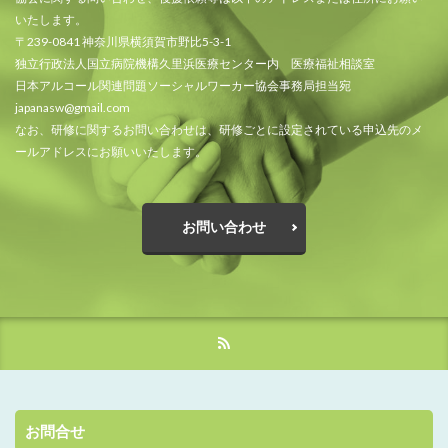
いたします。
〒239-0841 神奈川県横須賀市野比5-3-1
独立行政法人国立病院機構久里浜医療センター内 医療福祉相談室
日本アルコール関連問題ソーシャルワーカー協会事務局担当宛
japanasw@gmail.com
なお、研修に関するお問い合わせは、研修ごとに設定されている申込先のメ
ールアドレスにお願いいたします。
お問い合わせ
お問合せ