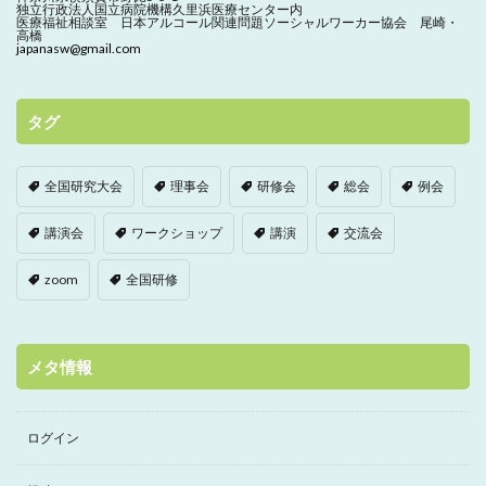
独立行政法人国立病院機構久里浜医療センター内
医療福祉相談室 日本アルコール関連問題ソーシャルワーカー協会 尾崎・
高橋
japanasw@gmail.com
タグ
全国研究大会
理事会
研修会
総会
例会
講演会
ワークショップ
講演
交流会
zoom
全国研修
メタ情報
ログイン