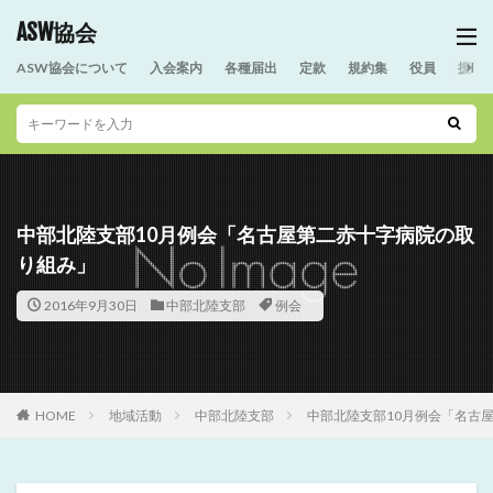
ASW協会
ASW協会について
入会案内
各種届出
定款
規約集
役員
援助
中部北陸支部10月例会「名古屋第二赤十字病院の取
り組み」
2016年9月30日
中部北陸支部
例会
HOME
地域活動
中部北陸支部
中部北陸支部10月例会「名古