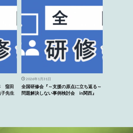
2026年1月31日
年 窪田
全国研修会『～支援の原点に立ち返る～
暁子先生
問題解決しない事例検討会 in関西』