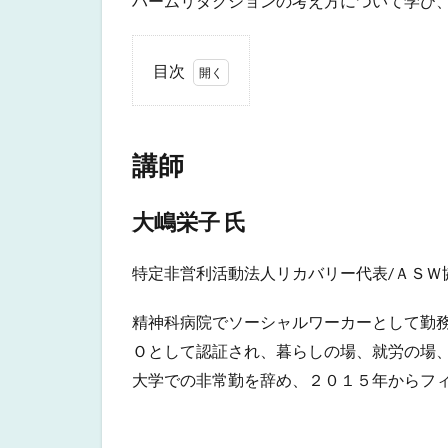
ハームリダクションの考え方について学び
目次
1
講
師
講師
1.1
大嶋
大嶋栄子 氏
栄子
氏
特定非営利活動法人リカバリー代表/ＡＳＷ
精神科病院でソーシャルワーカーとして勤
Ｏとして認証され、暮らしの場、就労の場
大学での非常勤を辞め、２０１５年からフ