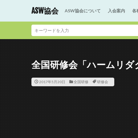
ASW協会
ASW協会について
入会案内
各
全国研修会「ハームリダ
2017年5月20日
全国研修
研修会