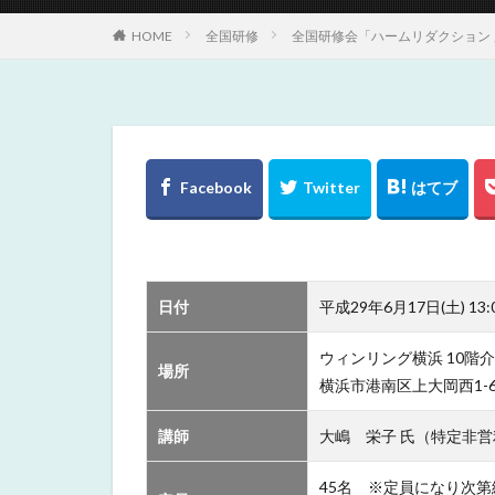
HOME
全国研修
全国研修会「ハームリダクション 
日付
平成29年6月17日(土) 13:0
ウィンリング横浜 10階
場所
横浜市港南区上大岡西1-
講師
大嶋 栄子 氏（特定非営
45名 ※定員になり次