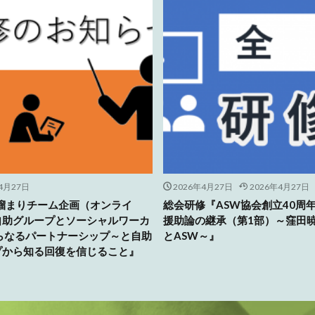
4月27日
2026年4月27日
2026年4月27日
人溜まりチーム企画（オンライ
総会研修『ASW協会創立40周
自助グループとソーシャルワーカ
援助論の継承（第1部）～窪田
さらなるパートナーシップ～と自助
とASW～』
プから知る回復を信じること』