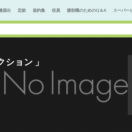
種届出
定款
規約集
役員
援助職のためのQ＆A
スーパー
クション 」