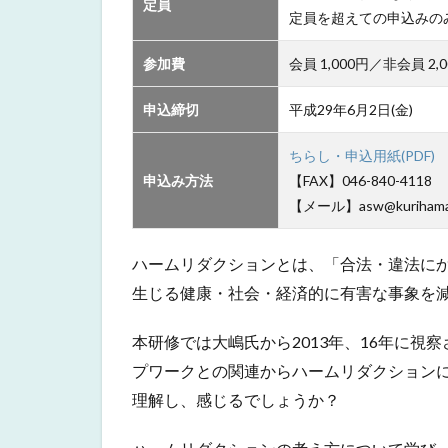
定員
定員を超えての申込みの
参加費
会員 1,000円／非会員 
申込締切
平成29年6月2日(金)
ちらし・申込用紙(PDF)
申込み方法
【FAX】046-840-4118
【メール】asw@kurihama1.
ハームリダクションとは、「合法・違法に
生じる健康・社会・経済的に有害な事象を
本研修では大嶋氏から2013年、16年に
プワークとの関連からハームリダクション
理解し、感じるでしょうか？