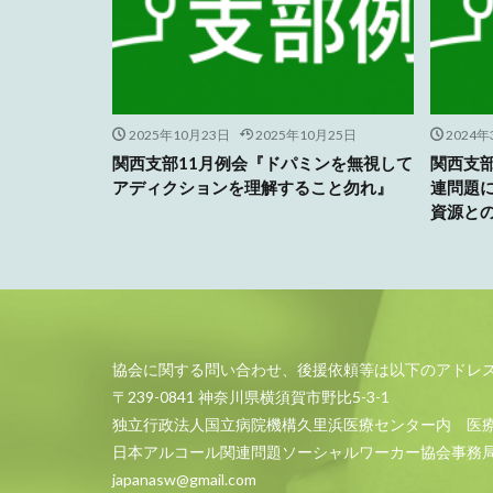
2025年10月23日
2025年10月25日
2024
関西支部11月例会『ドパミンを無視して
関西支部
アディクションを理解すること勿れ』
連問題
資源と
協会に関する問い合わせ、後援依頼等は以下のアドレ
〒239-0841 神奈川県横須賀市野比5-3-1
独立行政法人国立病院機構久里浜医療センター内 医
日本アルコール関連問題ソーシャルワーカー協会事務
japanasw@gmail.com