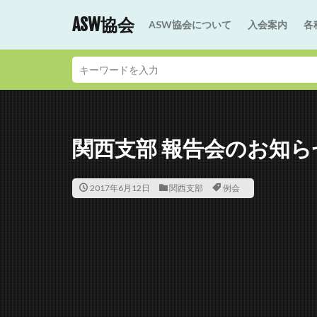
ASW協会
ASW協会について
入会案内
各
関西支部 報告会のお知ら
2017年6月12日
関西支部
例会