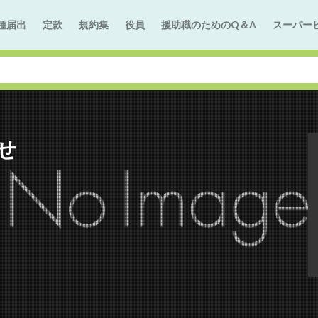
種届出
定款
規約集
役員
援助職のためのQ＆A
スーパー
せ