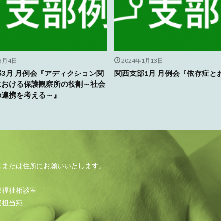
年3月4日
2024年1月13日
3月 月例会『アディクション関
関西支部1月 月例会『依存症と
における保護観察所の役割～社会
の連携を考える～』
スまたは住所にお願いいたします。
療福祉相談室
局担当宛