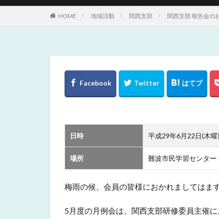
HOME
地域活動
関西支部
関西支部 報告会の
日時
平成29年6月22日(木曜日)
場所
難波市民学習センター
梅雨の候、会員の皆様におかれましてはま
5月度の月例会は、関西支部研修委員主催