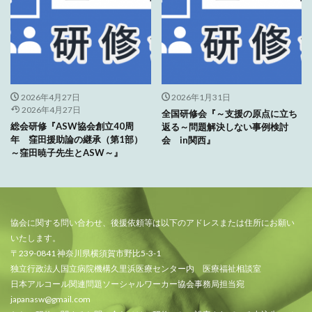
2026年4月27日
2026年1月31日
2026年4月27日
全国研修会『～支援の原点に立ち
総会研修『ASW協会創立40周
返る～問題解決しない事例検討
年 窪田援助論の継承（第1部）
会 in関西』
～窪田暁子先生とASW～』
協会に関する問い合わせ、後援依頼等は以下のアドレスまたは住所にお願い
いたします。
〒239-0841 神奈川県横須賀市野比5-3-1
独立行政法人国立病院機構久里浜医療センター内 医療福祉相談室
日本アルコール関連問題ソーシャルワーカー協会事務局担当宛
japanasw@gmail.com