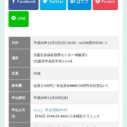
日付
平成30年12月2日(日) 10:00～16:00(受付9:30～)
大阪社会福祉指導センター 研修室1
場所
(大阪市中央区中寺1-1-54
定員
50名
参加費
会員 2,500円／非会員
3,000
3,500円(当日支払い)
申込締切
平成30年11月20日(水)
申込み方
ちらし･申込用紙(PDF)
法
【FAX】0744-25-8622 八木植松クリニック