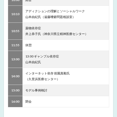
アディクションの理解とソーシャルワーク
10:10
山本由紀氏（遠藤嗜癖問題相談室）
薬物依存症
10:55
井上恭子氏（神奈川県立精神医療センター）
11:55
休憩
13:00 ギャンブル依存症
13:00
山本由紀氏
インターネット依存 前園真毅氏
14:00
（久里浜医療センター）
15:00
モデル事例検討
16:00
閉会