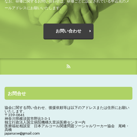
なお、研修に関するお問い合わせは、研修ごとに設定されている申込先のメ
ールアドレスにお願いいたします。
お問い合わせ
お問合せ
協会に関する問い合わせ、
後援依頼等は以下のアドレスまたは住所にお願い
いたします。
〒239-0841
神奈川県横須賀市野比5-3-1
独立行政法人国立病院機構久里浜医療センター内
医療福祉相談室 日本アルコール関連問題ソーシャルワーカー協会 尾崎・
高橋
japanasw@gmail.com