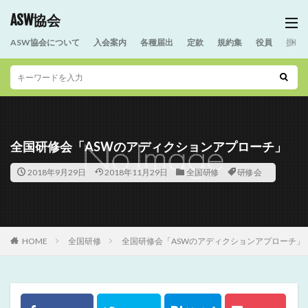
ASW協会
ASW協会について
入会案内
各種届出
定款
規約集
役員
援助
全国研修会「ASWのアディクションアプローチ」
2018年9月29日
2018年11月29日
全国研修
研修会
HOME
全国研修
全国研修会「ASWのアディクションアプローチ」