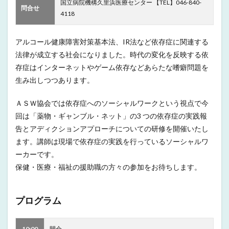
国立病院機構久里浜医療センター 【TEL】046-840-
問合せ
4118
アルコール健康障害対策基本法、IR法など依存症に関連する
法律が成立する社会になりました。時代の変化を反映する依
存症はインターネットやゲーム依存などあらたな嗜癖問題を
生み出しつつあります。
ＡＳＷ協会では依存症へのソーシャルワークという視点で今
回は「薬物・ギャンブル・ネット」の3 つの依存症の実践報
告とアディクションアプローチについての研修を開催いたし
ます。講師は現場で依存症の実践を行っているソーシャルワ
ーカーです。
保健・医療・福祉の援助職の方々の参加をお待ちします。
プログラム
10:00
開会