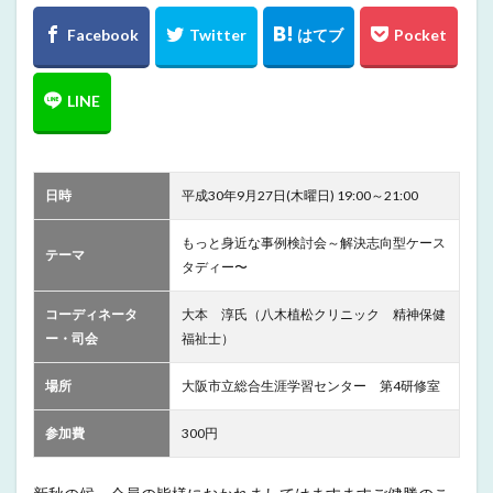
日時
平成30年9月27日(木曜日) 19:00～21:00
もっと身近な事例検討会～解決志向型ケース
テーマ
タディー〜
コーディネータ
大本 淳氏（八木植松クリニック 精神保健
ー・司会
福祉士）
場所
大阪市立総合生涯学習センター 第4研修室
参加費
300円