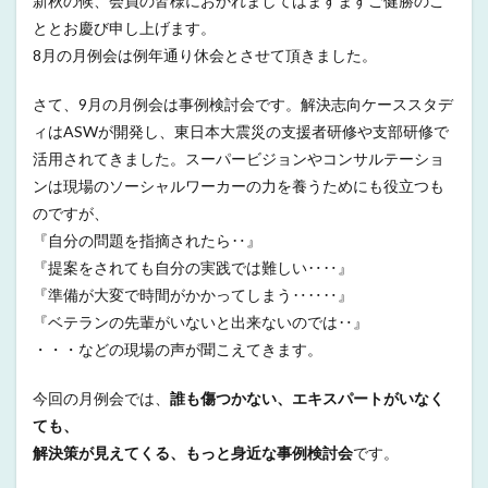
新秋の候、会員の皆様におかれましてはますますご健勝のこ
ととお慶び申し上げます。
8月の月例会は例年通り休会とさせて頂きました。
さて、9月の月例会は事例検討会です。解決志向ケーススタデ
ィはASWが開発し、東日本大震災の支援者研修や支部研修で
活用されてきました。スーパービジョンやコンサルテーショ
ンは現場のソーシャルワーカーの力を養うためにも役立つも
のですが、
『自分の問題を指摘されたら‥』
『提案をされても自分の実践では難しい‥‥』
『準備が大変で時間がかかってしまう‥‥‥』
『ベテランの先輩がいないと出来ないのでは‥』
・・・などの現場の声が聞こえてきます。
今回の月例会では、
誰も傷つかない、エキスパートがいなく
ても、
解決策が見えてくる、もっと身近な事例検討会
です。