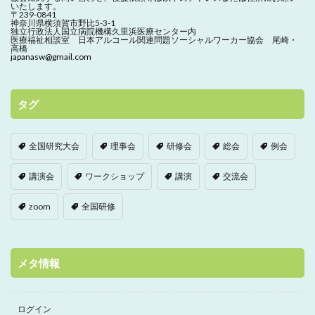
いたします。
〒239-0841
神奈川県横須賀市野比5-3-1
独立行政法人国立病院機構久里浜医療センター内
医療福祉相談室 日本アルコール関連問題ソーシャルワーカー協会 尾崎・
高橋
japanasw@gmail.com
タグ
全国研究大会
理事会
研修会
総会
例会
講演会
ワークショップ
講演
交流会
zoom
全国研修
メタ情報
ログイン