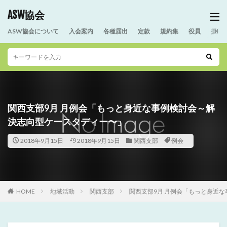
ASW協会
ASW協会について
入会案内
各種届出
定款
規約集
役員
援助
関西支部9月 月例会「もっと身近な事例検討会～解
決志向型ケースタディー〜」
2018年9月15日
2018年9月15日
関西支部
例会
HOME
地域活動
関西支部
関西支部9月 月例会「もっと身近