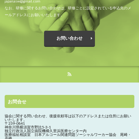
japanasw@gmail.com
なお、研修に関するお問い合わせは、研修ごとに設定されている申込先のメ
ールアドレスにお願いいたします。
お問い合わせ
お問合せ
協会に関する問い合わせ、
後援依頼等は以下のアドレスまたは住所にお願い
いたします。
〒239-0841
神奈川県横須賀市野比5-3-1
独立行政法人国立病院機構久里浜医療センター内
医療福祉相談室 日本アルコール関連問題ソーシャルワーカー協会 尾崎・
高橋