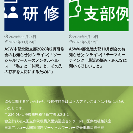
2025年11月24日
2025年9月10日
2025年11月24日
2025年9月12日
ASW中部北陸支部2026年2月研修
ASW中部北陸支部10月例会のお
会のお知らせ(オンライン)「ソー
知らせ(オンライン)「テーマミー
シャルワーカーのメンタルヘル
ティング 最近の悩み・みんなに
ス 「私」と「仲間」と、その先
聞いてほしいこと」
の存在を大切にするために」
協会に関する問い合わせ、後援依頼等は以下のアドレスまたは住所にお願い
いたします。
〒239-0841 神奈川県横須賀市野比5-3-1
独立行政法人国立病院機構久里浜医療センター内 医療福祉相談室
日本アルコール関連問題ソーシャルワーカー協会事務局担当宛