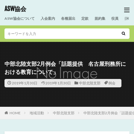
ASW協会
ASW協会について
入会案内
各種届出
定款
規約集
役員
援助
中部北陸支部2月例会「話題提供 名古屋刑務所に
おける教育について」
2019年1月30日
2019年1月30日
中部北陸支部
例会
HOME
地域活動
中部北陸支部
中部北陸支部2月例会「話題提