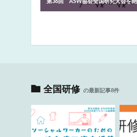
第36回 ASW協会全国研究大会を
全国研修
の最新記事8件