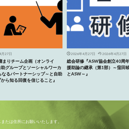
4月27日
2026年4月27日
2026年4月27日
人溜まりチーム企画（オンライ
総会研修『ASW協会創立40周
自助グループとソーシャルワーカ
援助論の継承（第1部）～窪田
さらなるパートナーシップ～と自助
とASW～』
プから知る回復を信じること』
スまたは住所にお願いいたします。