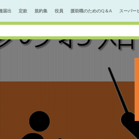
種届出
定款
規約集
役員
援助職のためのQ＆A
スーパー