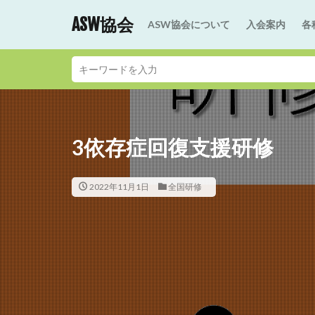
ASW協会
ASW協会について
入会案内
各
3依存症回復支援研修
2022年11月1日
全国研修