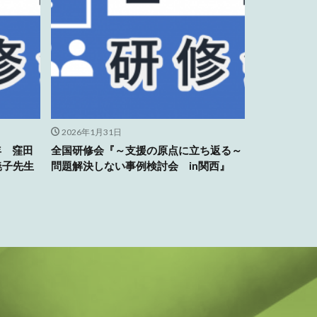
2026年1月31日
年 窪田
全国研修会『～支援の原点に立ち返る～
暁子先生
問題解決しない事例検討会 in関西』