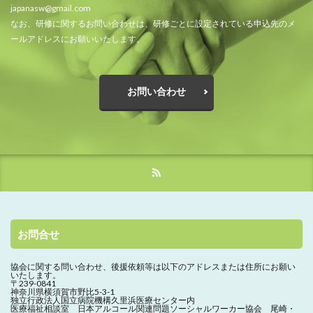
japanasw@gmail.com
なお、研修に関するお問い合わせは、研修ごとに設定されている申込先のメ
ールアドレスにお願いいたします。
お問い合わせ
お問合せ
協会に関する問い合わせ、
後援依頼等は以下のアドレスまたは住所にお願い
いたします。
〒239-0841
神奈川県横須賀市野比5-3-1
独立行政法人国立病院機構久里浜医療センター内
医療福祉相談室 日本アルコール関連問題ソーシャルワーカー協会 尾崎・