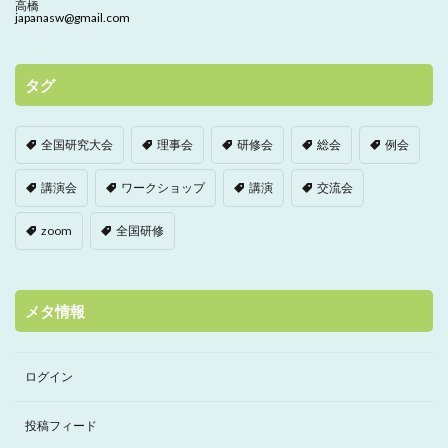
高橋
japanasw@gmail.com
タグ
全国研究大会
理事会
研修会
総会
例会
講演会
ワークショップ
講演
交流会
zoom
全国研修
メタ情報
ログイン
投稿フィード