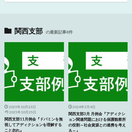
関西支部
の最新記事8件
2025年10月23日
2024年3月4日
2025年10月25日
関西支部3月 月例会『アディクシ
関西支部11月例会『ドパミンを無
ョン関連問題における保護観察所
視してアディクションを理解する
の役割～社会資源との連携を考え
こと勿れ』
る～』