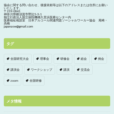
協会に関する問い合わせ、
後援依頼等は以下のアドレスまたは住所にお願い
いたします。
〒239-0841
神奈川県横須賀市野比5-3-1
独立行政法人国立病院機構久里浜医療センター内
医療福祉相談室 日本アルコール関連問題ソーシャルワーカー協会 尾崎・
高橋
japanasw@gmail.com
タグ
全国研究大会
理事会
研修会
総会
例会
講演会
ワークショップ
講演
交流会
zoom
全国研修
メタ情報