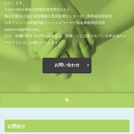
いたします。
〒239-0841 神奈川県横須賀市野比5-3-1
独立行政法人国立病院機構久里浜医療センター内 医療福祉相談室
日本アルコール関連問題ソーシャルワーカー協会事務局担当宛
japanasw@gmail.com
なお、研修に関するお問い合わせは、研修ごとに設定されている申込先のメ
ールアドレスにお願いいたします。
お問い合わせ
お問合せ