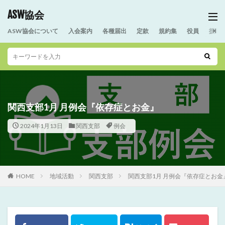
ASW協会
ASW協会について
入会案内
各種届出
定款
規約集
役員
援助
関西支部1月 月例会『依存症とお金』
2024年1月13日
関西支部
例会
HOME
地域活動
関西支部
関西支部1月 月例会『依存症とお金