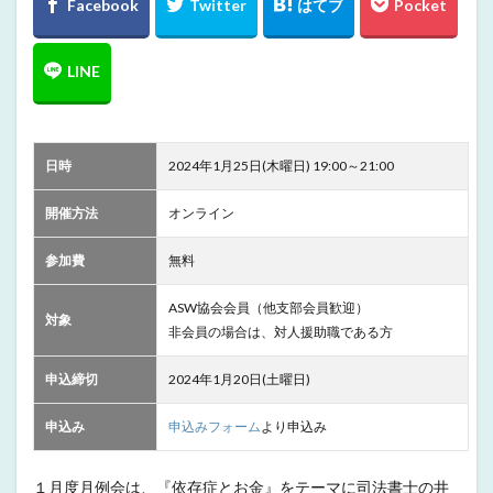
日時
2024年1月25日(木曜日) 19:00～21:00
開催方法
オンライン
参加費
無料
ASW協会会員（他支部会員歓迎）
対象
非会員の場合は、対人援助職である方
申込締切
2024年1月20日(土曜日)
申込み
申込みフォーム
より申込み
１月度月例会は、『依存症とお金』をテーマに司法書士の井