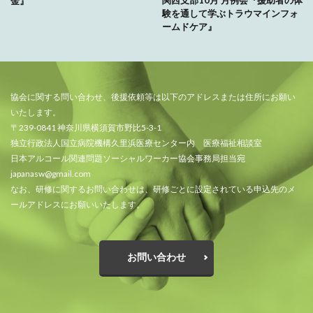
金』
験を通して学ぶトラウマインフォ
ームドケア』
協会に関する問い合わせ、後援依頼等は以下のアドレスまたは住所にお願い
いたします。
〒239-0841 神奈川県横須賀市野比5-3-1
独立行政法人国立病院機構久里浜医療センター内 医療福祉相談室
日本アルコール関連問題ソーシャルワーカー協会事務局担当宛
japanasw@gmail.com
なお、研修に関するお問い合わせは、研修ごとに設定されている申込先のメ
ールアドレスにお願いいたします。
お問い合わせ