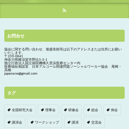
お問合せ
協会に関する問い合わせ、
後援依頼等は以下のアドレスまたは住所にお願い
いたします。
〒239-0841
神奈川県横須賀市野比5-3-1
独立行政法人国立病院機構久里浜医療センター内
医療福祉相談室 日本アルコール関連問題ソーシャルワーカー協会 尾崎・
高橋
japanasw@gmail.com
タグ
全国研究大会
理事会
研修会
総会
例会
講演会
ワークショップ
講演
交流会