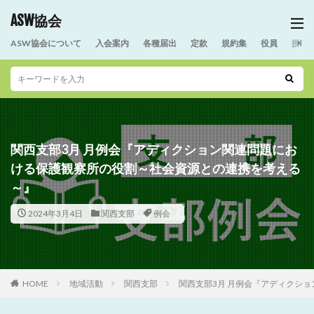
ASW協会
ASW協会について
入会案内
各種届出
定款
規約集
役員
援助
関西支部3月 月例会『アディクション関連問題にお
ける保護観察所の役割～社会資源との連携を考える
～』
2024年3月4日
関西支部
例会
HOME
地域活動
関西支部
関西支部3月 月例会『アディクシ