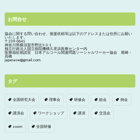
お問合せ
協会に関する問い合わせ、
後援依頼等は以下のアドレスまたは住所にお願い
いたします。
〒239-0841
神奈川県横須賀市野比5-3-1
独立行政法人国立病院機構久里浜医療センター内
医療福祉相談室 日本アルコール関連問題ソーシャルワーカー協会 尾崎・
高橋
japanasw@gmail.com
タグ
全国研究大会
理事会
研修会
総会
例会
講演会
ワークショップ
講演
交流会
zoom
全国研修