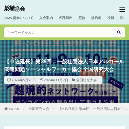
ASW協会
ASW協会について
入会案内
各種届出
定款
規約集
役員
援助
【申込延長】第38回 一般社団法人日本アルコール
関連問題ソーシャルワーカー協会 全国研究大会
2024年5月23日
2024年11月7日
全国研究大会
HOME
全国研究大会
【申込延長】第38回 一般社団法人日本アル