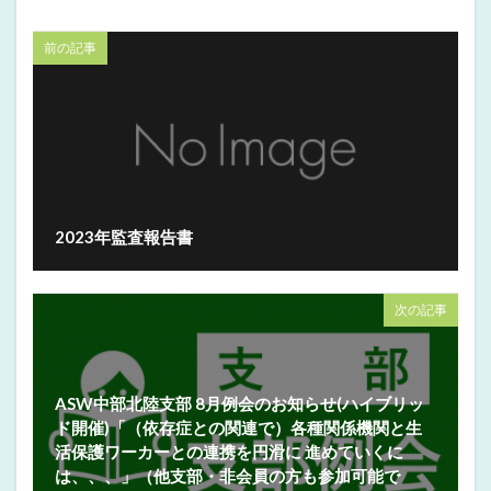
前の記事
2023年監査報告書
次の記事
ASW中部北陸支部 8月例会のお知らせ(ハイブリッ
ド開催)「（依存症との関連で）各種関係機関と生
活保護ワーカーとの連携を円滑に 進めていくに
は、、、」（他支部・非会員の方も参加可能で