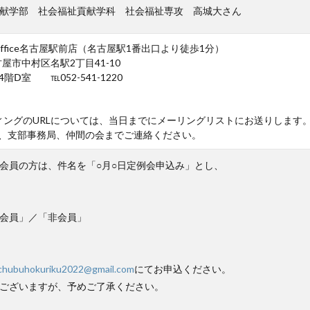
献学部 社会福祉貢献学科 社会福祉専攻 高城大さん
Office名古屋駅前店（名古屋駅1番出口より徒歩1分）
名古屋市中村区名駅2丁目41-10
Ⅾ室 ℡052-541-1220
ティングのURLについては、当日までにメーリングリストにお送りしま
、支部事務局、仲間の会までご連絡ください。
会員の方は、件名を「○月○日定例会申込み」とし、
会員」／「非会員」
chubuhokuriku2022@gmail.com
にてお申込ください。
ございますが、予めご了承ください。