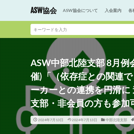
ASW協会
ASW協会について
入会案内
各
ASW中部北陸支部 8月
催)「（依存症との関連
ーカーとの連携を円滑に
支部・非会員の方も参加
2024年7月13日
2024年7月13日
中部北陸支部