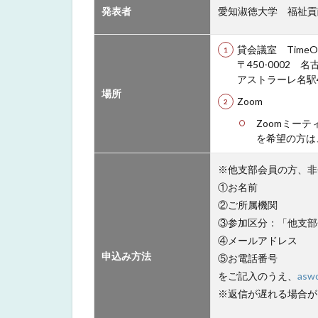
発表者
愛知淑徳大学 福祉貢
貸会議室 Time
〒450-0002 
アストラーレ名駅4階
場所
Zoom
Zoomミー
を希望の方は
※他支部会員の方、非
①お名前
②ご所属機関
③参加区分：「他支部
④メールアドレス
申込み方法
⑤お電話番号
をご記入のうえ、
asw
※返信が遅れる場合が