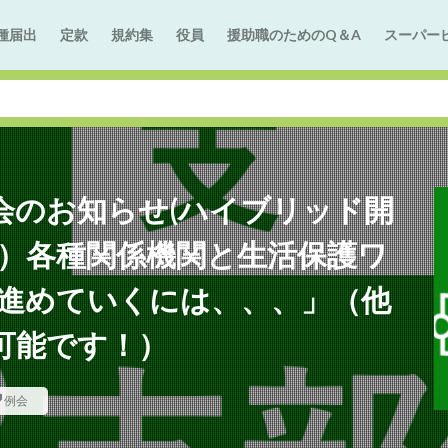
種届出
定款
規約集
役員
援助職のためのQ＆A
スーパー
例会のお知らせ(ハイブリッド開
で）各種関係機関と生活保護ワ
 進めていくには、、、」（他
可能です！）
例会