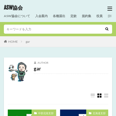
ASW協会
ASW協会について
入会案内
各種届出
定款
規約集
役員
援助
HOME
gar
AUTHOR
gar
中部北陸支部
北海道支部