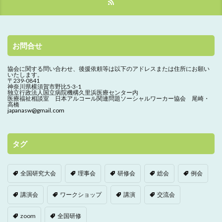
お問合せ
協会に関する問い合わせ、
後援依頼等は以下のアドレスまたは住所にお願い
いたします。
〒239-0841
神奈川県横須賀市野比5-3-1
独立行政法人国立病院機構久里浜医療センター内
医療福祉相談室 日本アルコール関連問題ソーシャルワーカー協会 尾崎・
高橋
japanasw@gmail.com
タグ
全国研究大会
理事会
研修会
総会
例会
講演会
ワークショップ
講演
交流会
zoom
全国研修