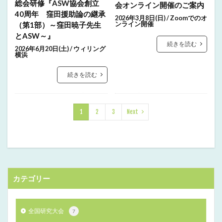
総会研修『ASW協会創立
会オンライン開催のご案内
40周年 窪田援助論の継承
2026年3月8日(日) / Zoomでのオ
（第1部）～窪田暁子先生
ンライン開催
とASW～』
続きを読む
2026年6月20日(土) / ウィリング
横浜
続きを読む
1
2
3
Next
カテゴリー
全国研究大会
7