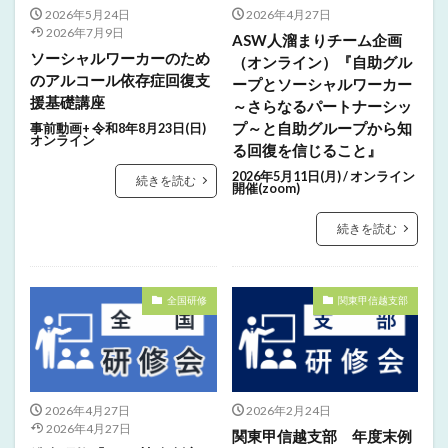
2026年5月24日
2026年4月27日
2026年7月9日
ASW人溜まりチーム企画
ソーシャルワーカーのため
（オンライン）『自助グル
のアルコール依存症回復支
ープとソーシャルワーカー
援基礎講座
～さらなるパートナーシッ
プ～と自助グループから知
事前動画+ 令和8年8月23日(日)
オンライン
る回復を信じること』
2026年5月11日(月) / オンライン
続きを読む
開催(zoom)
続きを読む
全国研修
関東甲信越支部
2026年4月27日
2026年2月24日
2026年4月27日
関東甲信越支部 年度末例