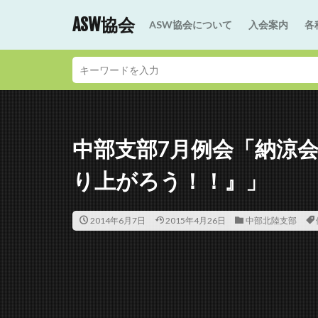
ASW協会
ASW協会について
入会案内
各
中部支部7月例会「納涼
り上がろう！！』」
2014年6月7日
2015年4月26日
中部北陸支部