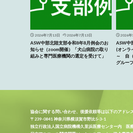
2026年7月13日
2026年7月13日
2026年
ASW中部北陸支部令和8年8月例会のお
ASW中
知らせ（zoom開催）「犬山病院の取り
(オンラ
組みと専門医療機関の選定を受けて」
～ 自
グルー
協会に関する問い合わせ、後援依頼等は以下のアドレ
〒239-0841 神奈川県横須賀市野比5-3-1
独立行政法人国立病院機構久里浜医療センター内 医