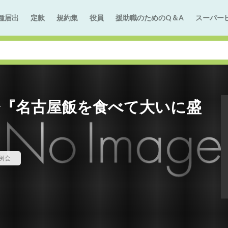
種届出
定款
規約集
役員
援助職のためのQ＆A
スーパー
会『名古屋飯を食べて大いに盛
例会