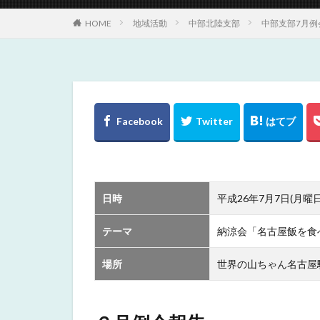
HOME
地域活動
中部北陸支部
中部支部7月
日時
平成26年7月7日(月曜日)
テーマ
納涼会「名古屋飯を食
場所
世界の山ちゃん名古屋