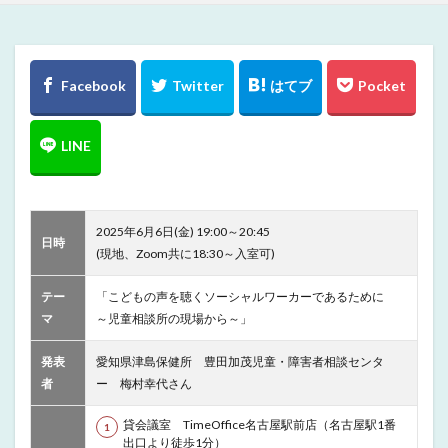
2025年6月6日(金) 19:00～20:45
日時
(現地、Zoom共に18:30～入室可)
テー
「こどもの声を聴くソーシャルワーカーであるために
マ
～児童相談所の現場から～」
発表
愛知県津島保健所 豊田加茂児童・障害者相談センタ
者
ー 梅村幸代さん
貸会議室 TimeOffice名古屋駅前店（名古屋駅1番
出口より徒歩1分）