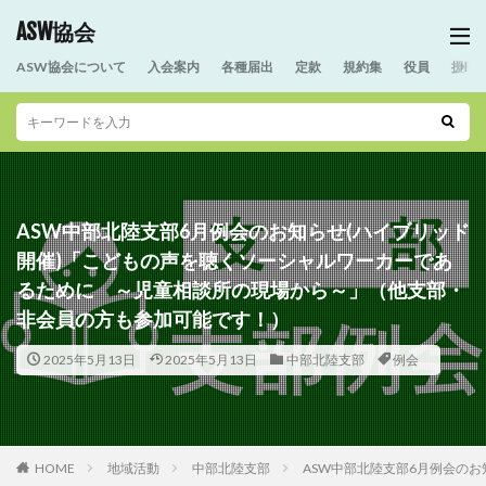
ASW協会
ASW協会について
入会案内
各種届出
定款
規約集
役員
援助
ASW中部北陸支部6月例会のお知らせ(ハイブリッド
開催)「こどもの声を聴くソーシャルワーカーであ
るために ～児童相談所の現場から～」（他支部・
非会員の方も参加可能です！）
2025年5月13日
2025年5月13日
中部北陸支部
例会
HOME
地域活動
中部北陸支部
ASW中部北陸支部6月例会の