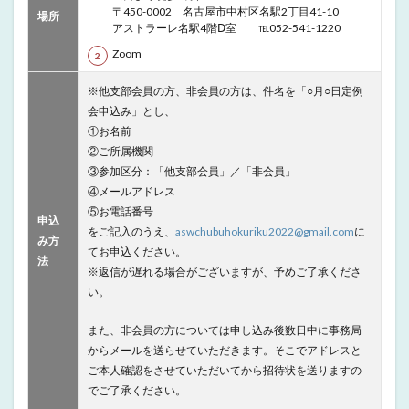
〒450-0002 名古屋市中村区名駅2丁目41-10
場所
アストラーレ名駅4階Ⅾ室 ℡052-541-1220
Zoom
※他支部会員の方、非会員の方は、件名を「○月○日定例
会申込み」とし、
①お名前
②ご所属機関
③参加区分：「他支部会員」／「非会員」
④メールアドレス
⑤お電話番号
申込
をご記入のうえ、
aswchubuhokuriku2022@gmail.com
に
み方
てお申込ください。
法
※返信が遅れる場合がございますが、予めご了承くださ
い。
また、非会員の方については申し込み後数日中に事務局
からメールを送らせていただきます。そこでアドレスと
ご本人確認をさせていただいてから招待状を送りますの
でご了承ください。