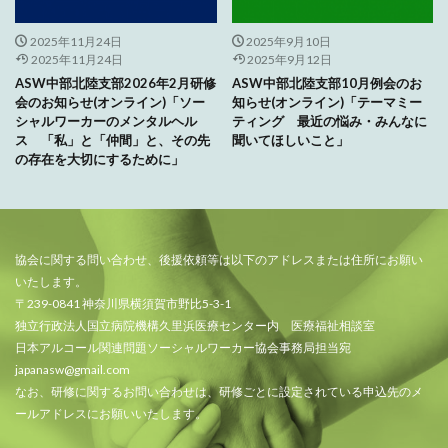
2025年11月24日
2025年9月10日
2025年11月24日
2025年9月12日
ASW中部北陸支部2026年2月研修
ASW中部北陸支部10月例会のお
会のお知らせ(オンライン)「ソー
知らせ(オンライン)「テーマミー
シャルワーカーのメンタルヘル
ティング 最近の悩み・みんなに
ス 「私」と「仲間」と、その先
聞いてほしいこと」
の存在を大切にするために」
協会に関する問い合わせ、後援依頼等は以下のアドレスまたは住所にお願い
いたします。
〒239-0841 神奈川県横須賀市野比5-3-1
独立行政法人国立病院機構久里浜医療センター内 医療福祉相談室
日本アルコール関連問題ソーシャルワーカー協会事務局担当宛
japanasw@gmail.com
なお、研修に関するお問い合わせは、研修ごとに設定されている申込先のメ
ールアドレスにお願いいたします。