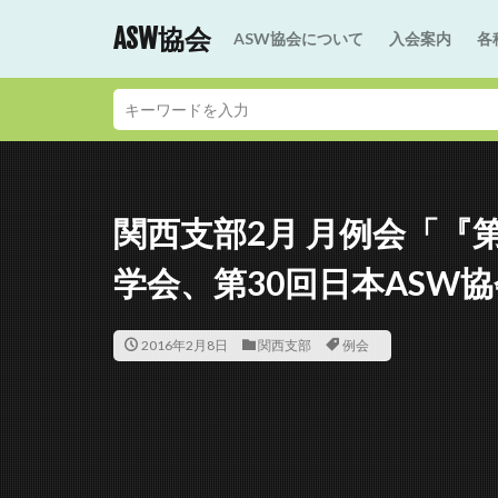
ASW協会
ASW協会について
入会案内
各
関西支部2月 月例会「『
学会、第30回日本ASW
2016年2月8日
関西支部
例会