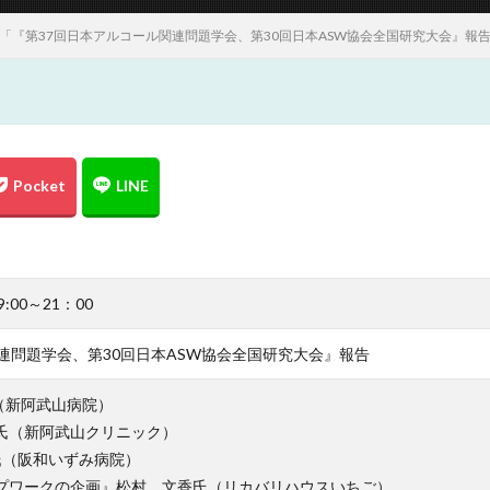
会「『第37回日本アルコール関連問題学会、第30回日本ASW協会全国研究大会』報
:00～21：00
連問題学会、第30回日本ASW協会全国研究大会』報告
（新阿武山病院）
氏（新阿武山クリニック）
貢氏（阪和いずみ病院）
プワークの企画』松村 文香氏（リカバリハウスいちご）