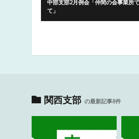
中部支部2月例会「仲間の会事業所
て」
関西支部
の最新記事8件