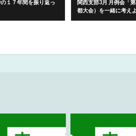
での１７年間を振り返っ
関西支部3月 月例会「
都大会）を一緒に考え