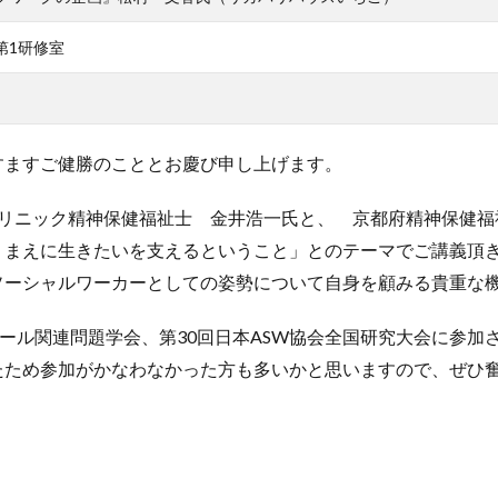
第1研修室
すますご健勝のこととお慶び申し上げます。
クリニック精神保健福祉士 金井浩一氏と、 京都府精神保健福
りまえに生きたいを支えるということ」とのテーマでご講義頂
ソーシャルワーカーとしての姿勢について自身を顧みる貴重な
コール関連問題学会、第30回日本ASW協会全国研究大会に参
たため参加がかなわなかった方も多いかと思いますので、ぜひ