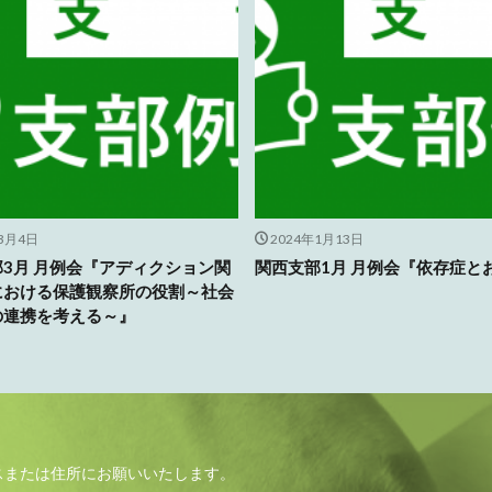
年3月4日
2024年1月13日
3月 月例会『アディクション関
関西支部1月 月例会『依存症と
における保護観察所の役割～社会
の連携を考える～』
スまたは住所にお願いいたします。