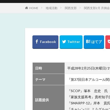
HOME
地域活動
関西支部
関西支部2月 月例
日時
平成28年2月25日(木曜日) 19
テーマ
『第37回日本アルコール関
『SCOP』塚本 忠史 氏
『家族支援再考』貴村知子
話題提供
『SMARPP-12』岸本 
『チャレンジしようグルー