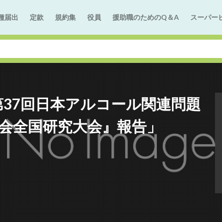
種届出
定款
規約集
役員
援助職のためのQ＆A
スーパー
第37回日本アルコール関連問題
協会全国研究大会』報告」