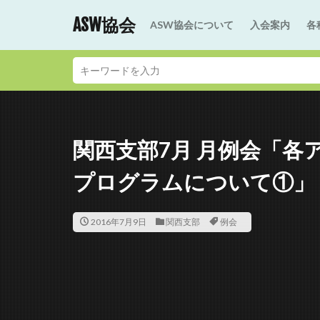
ASW協会
ASW協会について
入会案内
各
関西支部7月 月例会「各
プログラムについて①」
2016年7月9日
関西支部
例会