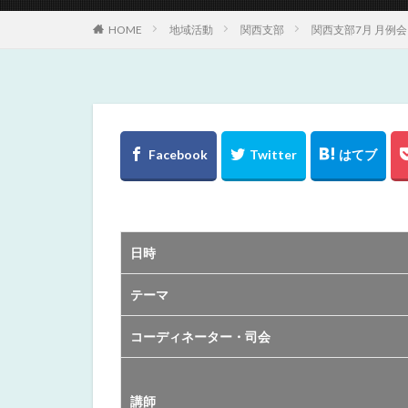
HOME
地域活動
関西支部
関西支部7月 月例
日時
テーマ
コーディネーター・司会
講師