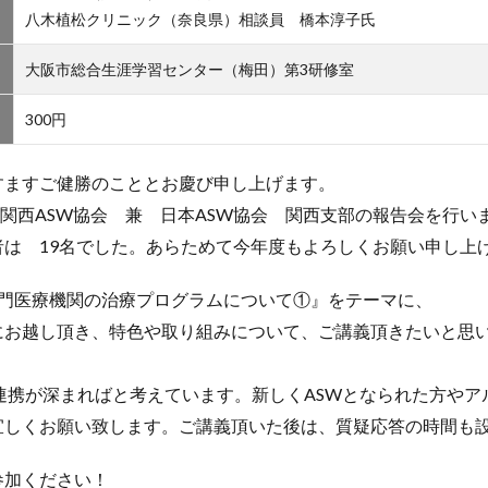
八木植松クリニック（奈良県）相談員 橋本淳子氏
大阪市総合生涯学習センター（梅田）第3研修室
300円
すますご健勝のこととお慶び申し上げます。
関西ASW協会 兼 日本ASW協会 関西支部の報告会を行いまし
は 19名でした。あらためて今年度もよろしくお願い申し上
専門医療機関の治療プログラムについて①』をテーマに、
にお越し頂き、特色や取り組みについて、ご講義頂きたいと思
連携が深まればと考えています。新しくASWとなられた方や
宜しくお願い致します。ご講義頂いた後は、質疑応答の時間も
参加ください！