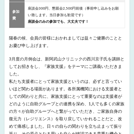
座談会300円、懇親会2,500円前後（事前申し込みをお願
参加
い致します。当日参加も歓迎です）
費
座談会のみの参加でも、大丈夫です！
陽春の候、会員の皆様におかれましては益々ご健勝のことと
お慶び申し上げます。
3月度の月例会は、新阿武山クリニックの西川京子氏を講師と
してお招きをし、『家族支援』をテーマにご講義いただきま
した。
私たち支援者にとって家族支援というのは、必ずと言ってい
いほど関わる場面があります。各所属機関における支援者と
しての関わりと共に、家族支援にとって重要なのは支援者が
どのように自助グループとの連携を深め、1人でも多くの家族
の方々が自助グループへと繋がっていただき、ご家族自身の
復元力（レジリエンス）を取り戻していかれることだと、改
めて痛感しました。日々の自らの関わりを立ち止まって振り
返り、その原点となる思いを自らが確認できる貴重な機会と