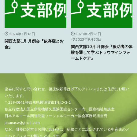
2024年1月13日
2023年9月23日
2023年9月30日
関西支部1月 月例会『依存症とお
関西支部10月 月例会『援助者の体
金』
験を通して学ぶトラウマインフォ
ームドケア』
協会に関する問い合わせ、後援依頼等は以下のアドレスまたは住所にお願い
いたします。
〒239-0841 神奈川県横須賀市野比5-3-1
独立行政法人国立病院機構久里浜医療センター内 医療福祉相談室
日本アルコール関連問題ソーシャルワーカー協会事務局担当宛
japanasw@gmail.com
なお、研修に関するお問い合わせは、研修ごとに設定されている申込先のメ
ールアドレスにお願いいたします。