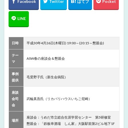
日時
平成30年4月26日(木曜日) 19:00～(20:15～懇親会)
テー
ASW春の座談会＆懇親会
マ
事例
毛受野子氏（新生会病院）
提供
座談
会司
武輪真吾氏（リカバリハウスいちご尼崎）
会
座談会：うめだ市立総合生涯学習センター 第5研修室
場所
懇親会：「鉄板串酒場 しん家」大阪駅前第2ビル地下1F