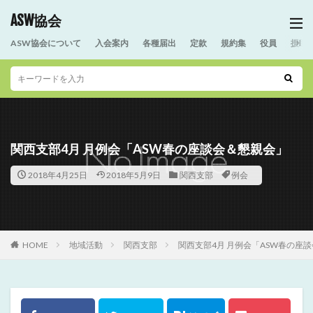
ASW協会
ASW協会について
入会案内
各種届出
定款
規約集
役員
援助
関西支部4月 月例会「ASW春の座談会＆懇親会」
2018年4月25日
2018年5月9日
関西支部
例会
HOME
地域活動
関西支部
関西支部4月 月例会「ASW春の座