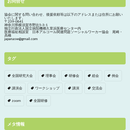
お問合せ
協会に関する問い合わせ、
後援依頼等は以下のアドレスまたは住所にお願い
いたします。
〒239-0841
神奈川県横須賀市野比5-3-1
独立行政法人国立病院機構久里浜医療センター内
医療福祉相談室 日本アルコール関連問題ソーシャルワーカー協会 尾崎・
高橋
japanasw@gmail.com
タグ
全国研究大会
理事会
研修会
総会
例会
講演会
ワークショップ
講演
交流会
zoom
全国研修
メタ情報