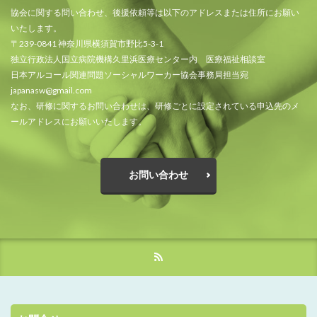
協会に関する問い合わせ、後援依頼等は以下のアドレスまたは住所にお願い
いたします。
〒239-0841 神奈川県横須賀市野比5-3-1
独立行政法人国立病院機構久里浜医療センター内 医療福祉相談室
日本アルコール関連問題ソーシャルワーカー協会事務局担当宛
japanasw@gmail.com
なお、研修に関するお問い合わせは、研修ごとに設定されている申込先のメ
ールアドレスにお願いいたします。
お問い合わせ