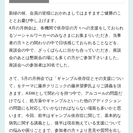
新緑の候、会員の皆様におかれましてはますますご健勝のこ
ととお慶び申し上げます。
4月の月例会は、各機関で依存症の方々への支援をしておられ
るソーシャルワーカーのみなさまにお集まりいただき、当事
者の方々との関わりの中で日頃感じておられることなどを、
座談会の中で、ざっくばらんに分かち合っていただき、座談
会のあとは懇親会の場にも多くの方がご参加下さいました。
座談会への参加者は30名でした。
さて、5月の月例会では「ギャンブル依存症とその支援につい
て」をテーマに藤井クリニックの藤井望夢氏よりご講義を頂
きます。ASWとして関わりを持つ中で、アルコールの問題だ
けでなく、処方薬やギャンブルといった他のアディクション
の問題にも対応していかなければならない場面も多いかと思
います。今回、前半はギャンブル依存症に関して、基本的な
病気に関する講義とし、後半は現在抱えている支援について
の悩みや困りごとまで、参加者の方々より意見や質問を出し