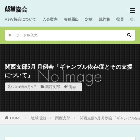
ASW協会
ASW協会について
入会案内
各種届出
定款
規約集
役員
援助
関西支部5月 月例会「ギャンブル依存症とその支援
について」
2018年5月9日
関西支部
例会
HOME
地域活動
関西支部
関西支部5月 月例会「ギャンブル