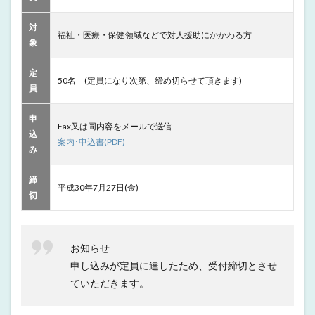
対
福祉・医療・保健領域などで対人援助にかかわる方
象
定
50名 (定員になり次第、締め切らせて頂きます)
員
申
Fax又は同内容をメールで送信
込
案内･申込書(PDF)
み
締
平成30年7月27日(金)
切
お知らせ
申し込みが定員に達したため、受付締切とさせ
ていただきます。