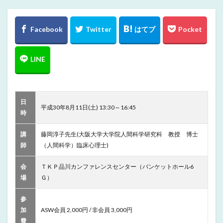
日
平成30年8月11日(土) 13:30～16:45
時
講
藤岡淳子先生(大阪大学大学院人間科学研究科 教授 博士
師
（人間科学）臨床心理士)
会
ＴＫＰ品川カンファレンスセンター（バンケットホール6
場
Ｇ）
参
加
ASW会員 2,000円 / 非会員 3,000円
費