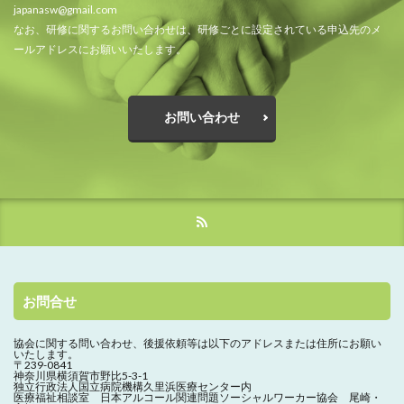
japanasw@gmail.com
なお、研修に関するお問い合わせは、研修ごとに設定されている申込先のメ
ールアドレスにお願いいたします。
お問い合わせ
お問合せ
協会に関する問い合わせ、
後援依頼等は以下のアドレスまたは住所にお願い
いたします。
〒239-0841
神奈川県横須賀市野比5-3-1
独立行政法人国立病院機構久里浜医療センター内
医療福祉相談室 日本アルコール関連問題ソーシャルワーカー協会 尾崎・