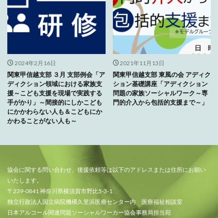
2024年2月16日
2021年11月13日
関東甲信越支部 ３月 支部例会「ア
関東甲信越支部 東風の会 アディク
ディクション領域における家族支
ション基礎講座「アディクション
援～こども支援を現場で実践する
問題の家族ソーシャルワーク～専
手がかり」～間接的にしかこども
門的介入から包括的支援まで～」
にかかわらない人も＆こどもにか
かわることがない人も～
協会に関する問い合わせ、後援依頼等は以下のアドレスまたは住所にお願い
いたします。
〒239-0841 神奈川県横須賀市野比5-3-1
独立行政法人国立病院機構久里浜医療センター内 医療福祉相談室
日本アルコール関連問題ソーシャルワーカー協会事務局担当宛