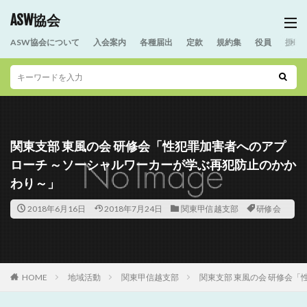
ASW協会
ASW協会について
入会案内
各種届出
定款
規約集
役員
援助
関東支部 東風の会 研修会「性犯罪加害者へのアプ
ローチ ～ソーシャルワーカーが学ぶ再犯防止のかか
わり～」
2018年6月16日
2018年7月24日
関東甲信越支部
研修会
HOME
地域活動
関東甲信越支部
関東支部 東風の会 研修会