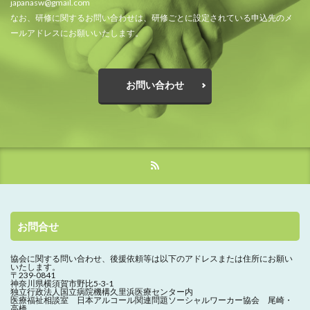
japanasw@gmail.com
なお、研修に関するお問い合わせは、研修ごとに設定されている申込先のメ
ールアドレスにお願いいたします。
お問い合わせ
お問合せ
協会に関する問い合わせ、
後援依頼等は以下のアドレスまたは住所にお願い
いたします。
〒239-0841
神奈川県横須賀市野比5-3-1
独立行政法人国立病院機構久里浜医療センター内
医療福祉相談室 日本アルコール関連問題ソーシャルワーカー協会 尾崎・
高橋