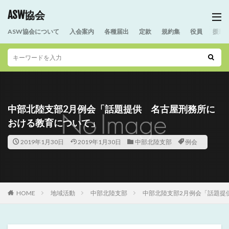
ASW協会
ASW協会について
入会案内
各種届出
定款
規約集
役員
援助
中部北陸支部2月例会「話題提供 名古屋刑務所に
おける教育について」
2019年1月30日
2019年1月30日
中部北陸支部
例会
HOME
地域活動
中部北陸支部
中部北陸支部2月例会「話題提