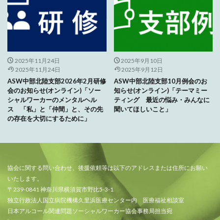
2025年11月24日
2025年9月10日
2025年11月24日
2025年9月12日
ASW中部北陸支部2026年2月研修
ASW中部北陸支部10月例会のお
会のお知らせ(オンライン)「ソー
知らせ(オンライン)「テーマミー
シャルワーカーのメンタルヘル
ティング 最近の悩み・みんなに
ス 「私」と「仲間」と、その先
聞いてほしいこと」
の存在を大切にするために」
協会に関する問い合わせ、後援依頼等は以下のアドレスまたは住所にお願い
いたします。
〒239-0841 神奈川県横須賀市野比5-3-1
独立行政法人国立病院機構久里浜医療センター内 医療福祉相談室
日本アルコール関連問題ソーシャルワーカー協会事務局担当宛