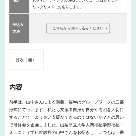
場所
zoomミーティングのURLについては、当日までにメー
リングリストにお送りします。
申込み
こちらからお申し込みください
方法
目次
1
内容
2
内容
ちら
し
前半は、山中さんによる講義、後半はグループワークの二部
形式にて行います。私たち支援者自身が自分や周囲を大切に
することで、より良い支援ができるのではないか？との思い
で研修会を企画しました。山梨県立大学人間福祉学部福祉コ
ミュニティ学科准教授の山中さんをお招きし、いつもは一番