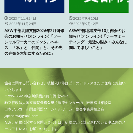
2025年11月24日
2025年9月10日
2025年11月24日
2025年9月12日
ASW中部北陸支部2026年2月研修
ASW中部北陸支部10月例会のお
会のお知らせ(オンライン)「ソー
知らせ(オンライン)「テーマミー
シャルワーカーのメンタルヘル
ティング 最近の悩み・みんなに
ス 「私」と「仲間」と、その先
聞いてほしいこと」
の存在を大切にするために」
協会に関する問い合わせ、後援依頼等は以下のアドレスまたは住所にお願い
いたします。
〒239-0841 神奈川県横須賀市野比5-3-1
独立行政法人国立病院機構久里浜医療センター内 医療福祉相談室
日本アルコール関連問題ソーシャルワーカー協会事務局担当宛
japanasw@gmail.com
なお、研修に関するお問い合わせは、研修ごとに設定されている申込先のメ
ールアドレスにお願いいたします。