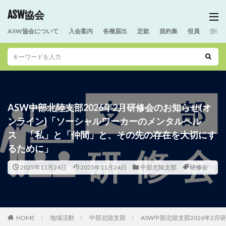
ASW協会
ASW協会について
入会案内
各種届出
定款
規約集
役員
援助
ASW中部北陸支部2026年2月研修会のお知らせ(オ
ンライン)「ソーシャルワーカーのメンタルヘル
ス 「私」と「仲間」と、その先の存在を大切にす
るために」
2025年11月24日
2025年11月24日
中部北陸支部
研修会
HOME
地域活動
中部北陸支部
ASW中部北陸支部2026年