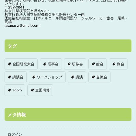
いたします。
〒239-0841
神奈川県横須賀市野比5-3-1
独立行政法人国立病院機構久里浜医療センター内
医療福祉相談室 日本アルコール関連問題ソーシャルワーカー協会 尾崎・
高橋
japanasw@gmail.com
タグ
全国研究大会
理事会
研修会
総会
例会
講演会
ワークショップ
講演
交流会
zoom
全国研修
メタ情報
ログイン