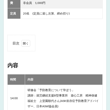
費
非会員 1,000円
定員
20名 (定員に達し次第、締め切り)
目次
1
内容
2
内容
案
内・
ちら
時間
内容
し
研修会「予防教育について学ぼう」
講師：就労継続支援B型事業所 遊心工房 精神保健
14:00
福祉士 上堂園順代さん(ASK依存症予防教育アドバイ
ザー、日本ASW協会員)