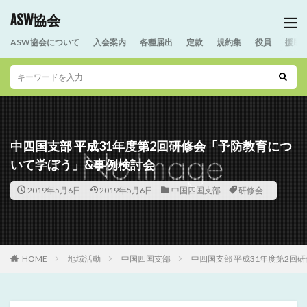
ASW協会
ASW協会について
入会案内
各種届出
定款
規約集
役員
援助
中四国支部 平成31年度第2回研修会「予防教育につ
いて学ぼう」&事例検討会
2019年5月6日
2019年5月6日
中国四国支部
研修会
HOME
地域活動
中国四国支部
中四国支部 平成31年度第2回