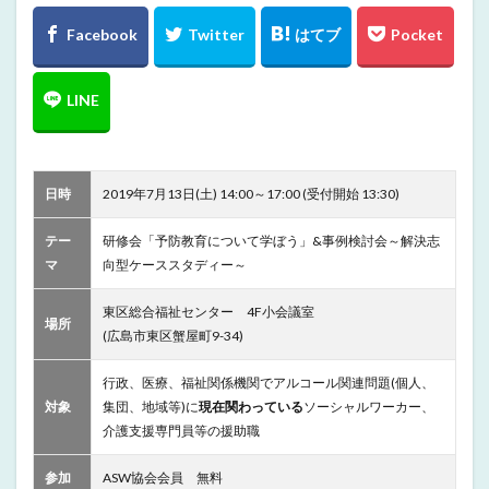
日時
2019年7月13日(土) 14:00～17:00 (受付開始 13:30)
テー
研修会「予防教育について学ぼう」&事例検討会～解決志
マ
向型ケーススタディー～
東区総合福祉センター 4F小会議室
場所
(広島市東区蟹屋町9-34)
行政、医療、福祉関係機関でアルコール関連問題(個人、
対象
集団、地域等)に
現在関わっている
ソーシャルワーカー、
介護支援専門員等の援助職
参加
ASW協会会員 無料